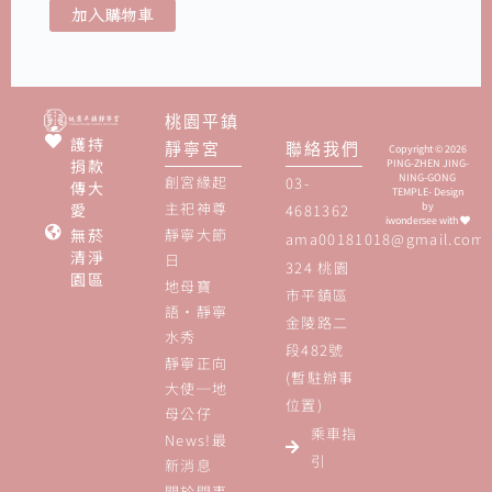
加入購物車
桃園平鎮
護持
靜寧宮
聯絡我們
Copyright © 2026
捐款
PING-ZHEN JING-
NING-GONG
創宮緣起
03-
傳大
TEMPLE- Design
主祀神尊
愛
by
4681362
iwondersee
with
無菸
靜寧大節
ama00181018@gmail.com
清淨
日
324 桃園
園區
地母寶
市平鎮區
語‧靜寧
金陵路二
水秀
段482號
靜寧正向
(暫駐辦事
大使─地
位置)
母公仔
乘車指
News!最
引
新消息
關於問事