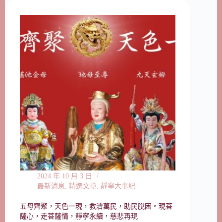
2024 年 10 月 3 日
最新消息
,
精選文章
,
靜寧大事紀
五母齊聚，天色一現，救濟萬民，助民脫困。現菩
薩心，走菩薩情，靜寧永續，慈悲再現