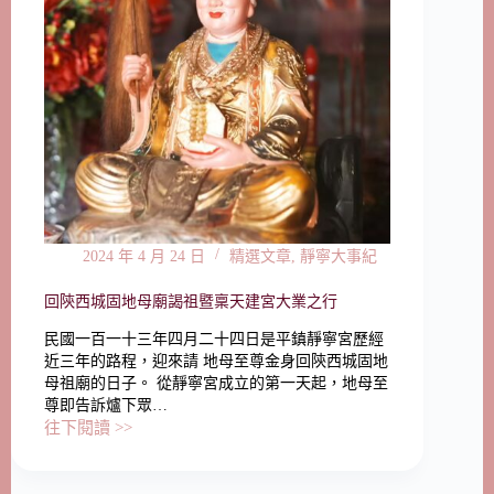
2024 年 4 月 24 日
精選文章
,
靜寧大事紀
回陝西城固地母廟謁祖暨稟天建宮大業之行
民國一百一十三年四月二十四日是平鎮靜寧宮歷經
近三年的路程，迎來請 地母至尊金身回陝西城固地
母祖廟的日子。 從靜寧宮成立的第一天起，地母至
尊即告訴爐下眾…
往下閱讀 >>