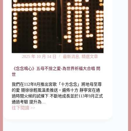
2025 年 10 月 14 日
最新消息
,
精選文章
《念念鳴心》五母不捨之愛-為世界祈福大合唱 問
世
我們在112年8月推出宮歌「十方念念」將地母至尊
的愛 隨徐徐輕風溫柔推送，遍佈十方 靜寧宮在通
過時間火候的試煉下 不斷地成長並於113年9月正式
通過考驗 提升為…
往下閱讀 >>