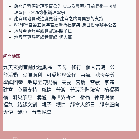
慈悲月暫停辦理聖事公告-8/15為農曆7月前最後一次辦
理聖日，9/26恢復辦理聖事
建宮購地募款進度更新~建宮之路需要您的支持
8/2靜寧宮第五週年宮慶暨祈福盛典-週日暫停辦事公告
地母至尊靜寧處世寶語-親子篇
地母至尊靜寧處世寶語-個人篇
熱門標籤
九天玄姆宜蘭北巡賜福
五母
修行
個人苦海
公
益活動
冥陽兩利
可愛地母公仔
喜氣
地母至尊
聖誕回鑾
地母至尊賜福
夫妻
宮慶
宮歌
家庭
建宮
心靈支持
感情
普渡
普渡海陸法會
植福積
福
消災解厄
溝通
為世界祈福
祈福
神尊賜福
福氣
結緣文創
親子
親情
靜寧大節日
靜寧正向
大使
靜心
音樂晚會