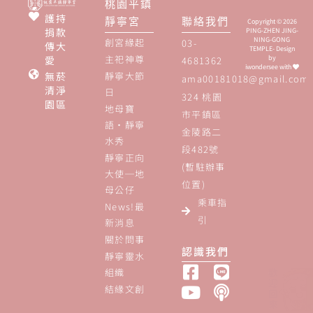
桃園平鎮
護持
靜寧宮
聯絡我們
Copyright © 2026
捐款
PING-ZHEN JING-
NING-GONG
創宮緣起
03-
傳大
TEMPLE- Design
主祀神尊
愛
by
4681362
iwondersee
with
無菸
靜寧大節
ama00181018@gmail.com
清淨
日
324 桃園
園區
地母寶
市平鎮區
語‧靜寧
金陵路二
水秀
段482號
靜寧正向
(暫駐辦事
大使─地
位置)
母公仔
乘車指
News!最
引
新消息
關於問事
認識我們
靜寧靈水
組織
結緣文創