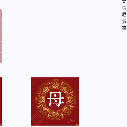
妻
情
厄
氣
寧