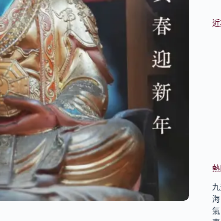
近
熱
九
海
氣