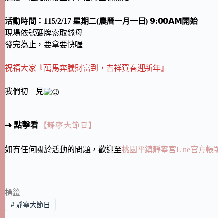
活動時間：115/2/17 星期二(農曆一月一日) 𝟵:𝟬𝟬𝗔𝗠開始
現場依號碼牌索取錢母
發完為止，要拿要快喔
祝福大家『萬馬奔騰財富到，吉祥賀春迎新年』
我們初一見
【靜寧大節日】
➜ 點擊看
如有任何關於活動的問題，歡迎至
桃園平鎮靜寧宮Line官方帳
標籤
#
靜寧大節日