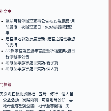
期文章
慈悲月暫停辦理聖事公告-8/15為農曆7月
前最後一次辦理聖日，9/26恢復辦理聖
事
建宮購地募款進度更新~建宮之路需要您
的支持
8/2靜寧宮第五週年宮慶暨祈福盛典-週日
暫停辦事公告
地母至尊靜寧處世寶語-親子篇
地母至尊靜寧處世寶語-個人篇
門標籤
天玄姆宜蘭北巡賜福
五母
修行
個人苦
公益活動
冥陽兩利
可愛地母公仔
喜
地母至尊聖誕回鑾
地母至尊賜福
夫