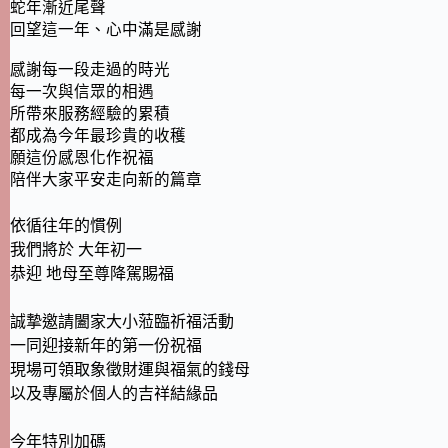
蛇年漸近尾聲
回望這一年、心中滿是感謝
感謝每一段走過的時光
每一次與信眾的相遇
所帶來服務經驗的累積
都成為今年最珍貴的收穫
願這份感恩化作祝福
陪伴大家平安走向新的篇章
依循往年的慣例
我們將於 大年初一
恭迎 地母至尊降駕賜福
誠摯邀請闔家大小蒞臨祈福活動
一同迎接新年的第一份祝福
現場可領取象徵財運與福氣的錢母
以及專屬於個人的吉祥結緣品
今年特別加碼