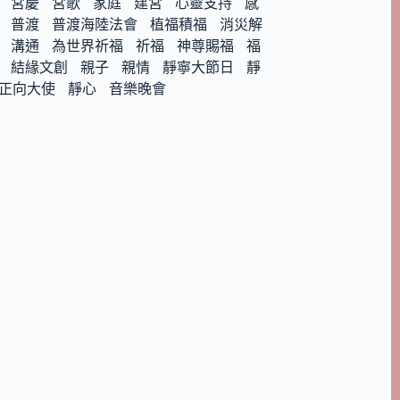
宮慶
宮歌
家庭
建宮
心靈支持
感
普渡
普渡海陸法會
植福積福
消災解
溝通
為世界祈福
祈福
神尊賜福
福
結緣文創
親子
親情
靜寧大節日
靜
正向大使
靜心
音樂晚會