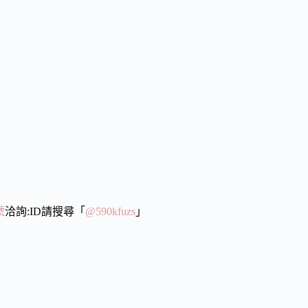
號
洽詢:ID請搜尋「
@590kfuzs
」