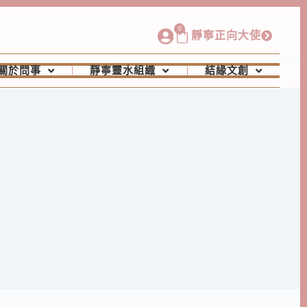
0
靜寧正向大使
關於問事
靜寧靈水組織
結緣文創