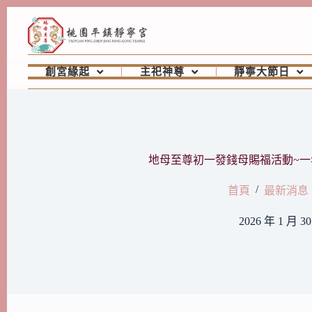
創宮緣起
主祀神尊
靜寧大節日
地母至尊初一發錢母賜福活動~一
/
首頁
最新消息
2026 年 1 月 3