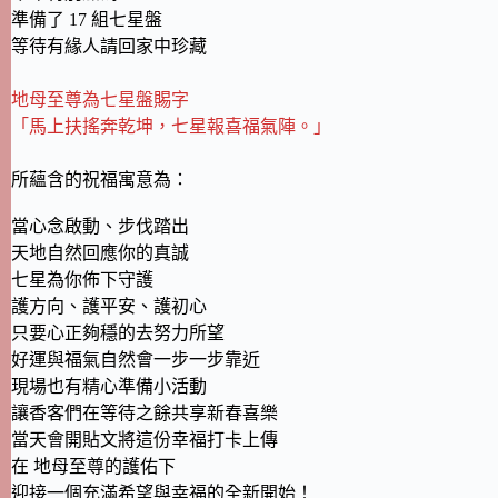
準備了 17 組七星盤
等待有緣人請回家中珍藏
地母至尊為七星盤賜字
「馬上扶搖奔乾坤，七星報喜福氣陣。」
所蘊含的祝福寓意為：
當心念啟動、步伐踏出
天地自然回應你的真誠
七星為你佈下守護
護方向、護平安、護初心
只要心正夠穩的去努力所望
好運與福氣自然會一步一步靠近
現場也有精心準備小活動
讓香客們在等待之餘共享新春喜樂
當天會開貼文將這份幸福打卡上傳
在 地母至尊的護佑下
迎接一個充滿希望與幸福的全新開始！