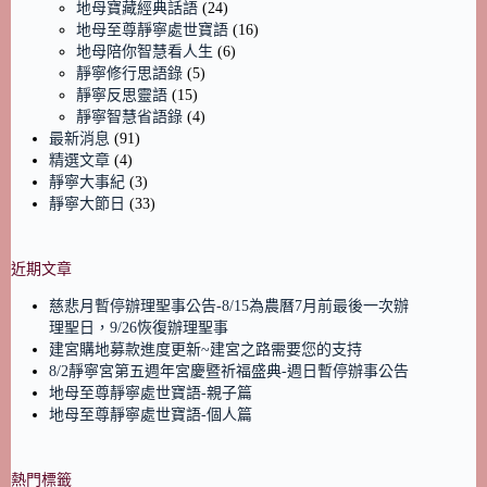
地母寶藏經典話語
(24)
地母至尊靜寧處世寶語
(16)
地母陪你智慧看人生
(6)
靜寧修行思語錄
(5)
靜寧反思靈語
(15)
靜寧智慧省語錄
(4)
最新消息
(91)
精選文章
(4)
靜寧大事紀
(3)
靜寧大節日
(33)
近期文章
慈悲月暫停辦理聖事公告-8/15為農曆7月前最後一次辦
理聖日，9/26恢復辦理聖事
建宮購地募款進度更新~建宮之路需要您的支持
8/2靜寧宮第五週年宮慶暨祈福盛典-週日暫停辦事公告
地母至尊靜寧處世寶語-親子篇
地母至尊靜寧處世寶語-個人篇
熱門標籤