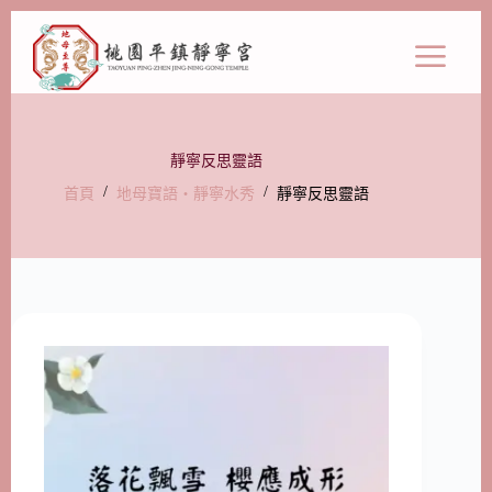
靜寧反思靈語
/
/
首頁
地母寶語‧靜寧水秀
靜寧反思靈語