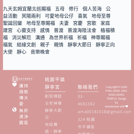
九天玄姆宜蘭北巡賜福
五母
修行
個人苦海
公
益活動
冥陽兩利
可愛地母公仔
喜氣
地母至尊
聖誕回鑾
地母至尊賜福
夫妻
宮慶
宮歌
家庭
建宮
心靈支持
感情
普渡
普渡海陸法會
植福積
福
消災解厄
溝通
為世界祈福
祈福
神尊賜福
福氣
結緣文創
親子
親情
靜寧大節日
靜寧正向
大使
靜心
音樂晚會
桃園平鎮
護持
靜寧宮
聯絡我們
Copyright © 2026
捐款
PING-ZHEN JING-
NING-GONG
創宮緣起
03-
傳大
TEMPLE- Design
主祀神尊
愛
by
4681362
iwondersee
with
無菸
靜寧大節
ama00181018@gmail.com
清淨
日
324 桃園
園區
地母寶
市平鎮區
語‧靜寧