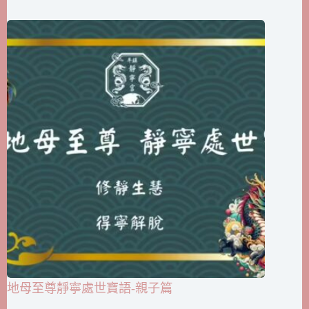
地母至尊靜寧處世寶語-親子篇