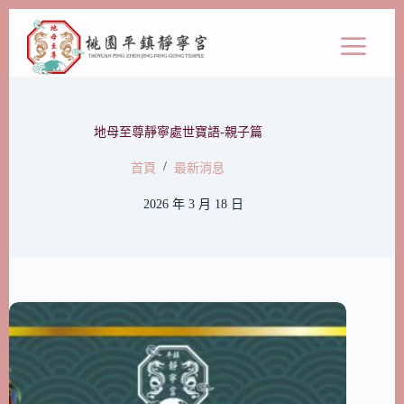
地母至尊靜寧處世寶語-親子篇
/
首頁
最新消息
2026 年 3 月 18 日