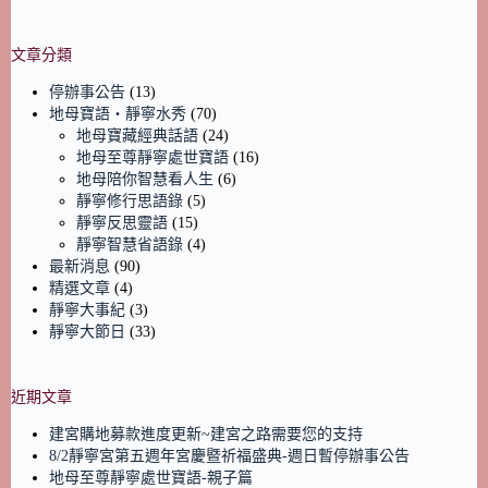
文章分類
停辦事公告
(13)
地母寶語‧靜寧水秀
(70)
地母寶藏經典話語
(24)
地母至尊靜寧處世寶語
(16)
地母陪你智慧看人生
(6)
靜寧修行思語錄
(5)
靜寧反思靈語
(15)
靜寧智慧省語錄
(4)
最新消息
(90)
精選文章
(4)
靜寧大事紀
(3)
靜寧大節日
(33)
近期文章
建宮購地募款進度更新~建宮之路需要您的支持
8/2靜寧宮第五週年宮慶暨祈福盛典-週日暫停辦事公告
地母至尊靜寧處世寶語-親子篇