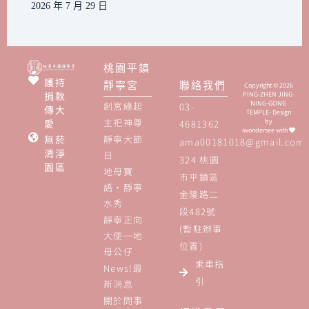
2026 年 7 月 29 日
桃園平鎮
護持
靜寧宮
聯絡我們
Copyright © 2026
捐款
PING-ZHEN JING-
NING-GONG
創宮緣起
03-
傳大
TEMPLE- Design
主祀神尊
愛
by
4681362
iwondersee
with
無菸
靜寧大節
ama00181018@gmail.com
清淨
日
324 桃園
園區
地母寶
市平鎮區
語‧靜寧
金陵路二
水秀
段482號
靜寧正向
(暫駐辦事
大使─地
位置)
母公仔
乘車指
News!最
引
新消息
關於問事