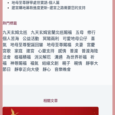
地母至尊靜寧處世寶語-個人篇
建宮購地募款進度更新~建宮之路需要您的支持
熱門標籤
九天玄姆北巡
九天玄姆宜蘭北巡賜福
五母
修行
個人苦海
公益活動
冥陽兩利
可愛地母公仔
喜
氣
地母至尊聖誕回鑾
地母至尊賜福
夫妻
宮慶
宮歌
家庭
建宮
心靈支持
感情
普渡
普渡海陸
法會
植福積福
消災解厄
溝通
為世界祈福
祈
福
神尊賜福
福氣
結緣文創
親子
親情
靜寧大
節日
靜寧正向大使
靜心
音樂晚會
相關文章