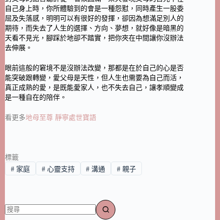
自己身上時，你所體驗到的會是一種怨懟，同時產生一股委
屈及失落感，明明可以有很好的發揮，卻因為想滿足別人的
期待，而失去了人生的選擇、方向、夢想，就好像是暗黑的
天看不見光，腳踩於地卻不踏實，把你夾在中間讓你沒辦法
去伸展。
眼前這般的窘境不是沒辦法改變，那都是在於自己的心是否
能突破跟轉變，愛父母是天性，但人生也需要為自己而活，
真正成熟的愛，是既能愛家人，也不失去自己，讓孝順變成
是一種自在的陪伴。
看更多
地母至尊 靜寧處世寶語
標籤
#
家庭
#
心靈支持
#
溝通
#
親子