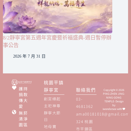
8/2靜寧宮第五週年宮慶暨祈福盛典-週日暫停辦
事公告
2026 年 7 月 31 日
桃園平鎮
護持
靜寧宮
聯絡我們
Copyright © 2026
捐款
PING-ZHEN JING-
NING-GONG
創宮緣起
03-
傳大
TEMPLE- Design
主祀神尊
愛
by
4681362
iwondersee
with
無菸
靜寧大節
ama00181018@gmail.com
清淨
日
324 桃園
園區
地母寶
市平鎮區