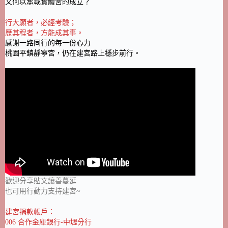
又何以承載實體宮的成立？
行大願者，必經考驗；
歷其程者，方能成其事。
感謝一路同行的每一份心力
桃園平鎮靜寧宮，仍在建宮路上穩步前行。
歡迎分享貼文讓善蔓延
也可用行動力支持建宮~
建宮捐款帳戶：
006 合作金庫銀行-中壢分行