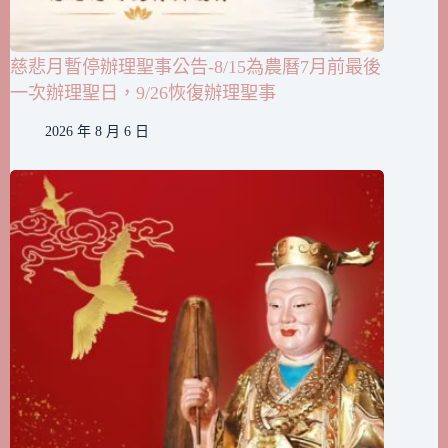
慈悲月暫停辦理聖事公告-8/15為農曆7月前最後
一次辦理聖日，9/26恢復辦理聖事
2026 年 8 月 6 日