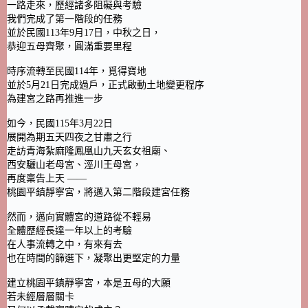
一路走來，歷經諸多阻礙與考驗
我們完成了第一階段的任務
並於民國113年9月17日，中秋之日，
恭迎五母齊聚，圓滿重要里程
時序流轉至民國114年，覓得寶地
並於5月21日完成過戶，正式啟動土地變更程序
為建宮之路再推進一步
如今，民國115年3月22日
展開為期五天四夜之甘肅之行
走訪青海紮麻隆鳳凰山九天玄女祖廟、
西安驪山老母宮、涇川王母宮，
再度稟告上天 ——
桃園平鎮靜寧宮，將邁入第二階段建宮任務
然而，邁向實體宮的道路從不輕易
全體歷經長達一年以上的考驗
在人事流轉之中，有來有去
也在時間的篩選下，凝聚出更堅定的力量
建立桃園平鎮靜寧宮，本是五母的大願
若未經層層關卡