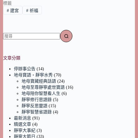
標籤
#
建宮
#
祈福
文章分類
停辦事公告
(14)
地母寶語‧靜寧水秀
(70)
地母寶藏經典話語
(24)
地母至尊靜寧處世寶語
(16)
地母陪你智慧看人生
(6)
靜寧修行思語錄
(5)
靜寧反思靈語
(15)
靜寧智慧省語錄
(4)
最新消息
(91)
精選文章
(4)
靜寧大事紀
(3)
靜寧大節日
(33)