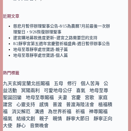
近期文章
慈悲月暫停辦理聖事公告-8/15為農曆7月前最後一次辦
理聖日，9/26恢復辦理聖事
建宮購地募款進度更新~建宮之路需要您的支持
8/2靜寧宮第五週年宮慶暨祈福盛典-週日暫停辦事公告
地母至尊靜寧處世寶語-親子篇
地母至尊靜寧處世寶語-個人篇
熱門標籤
九天玄姆宜蘭北巡賜福
五母
修行
個人苦海
公
益活動
冥陽兩利
可愛地母公仔
喜氣
地母至尊
聖誕回鑾
地母至尊賜福
夫妻
宮慶
宮歌
家庭
建宮
心靈支持
感情
普渡
普渡海陸法會
植福積
福
消災解厄
溝通
為世界祈福
祈福
神尊賜福
福氣
結緣文創
親子
親情
靜寧大節日
靜寧正向
大使
靜心
音樂晚會