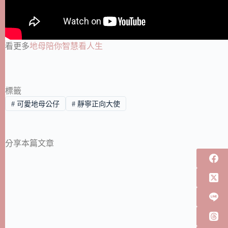
看更多
地母陪你智慧看人生
標籤
#
可愛地母公仔
#
靜寧正向大使
分享本篇文章