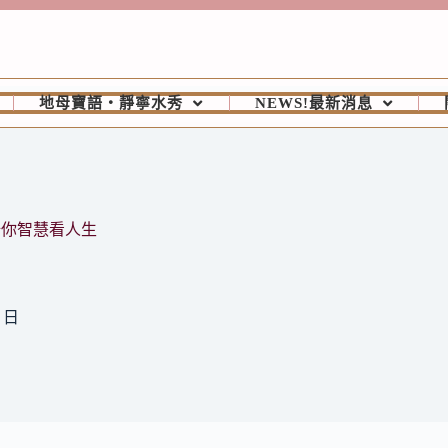
地母寶語‧靜寧水秀
NEWS!最新消息
陪你智慧看人生
5 日