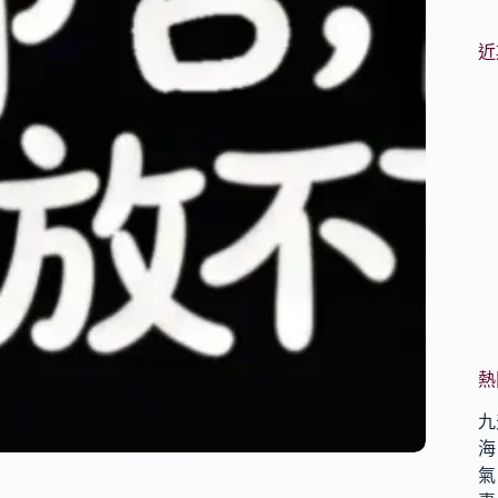
近
熱
九
海
氣