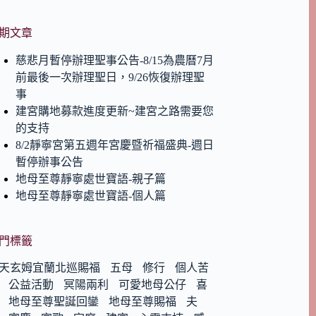
期文章
慈悲月暫停辦理聖事公告-8/15為農曆7月
前最後一次辦理聖日，9/26恢復辦理聖
事
建宮購地募款進度更新~建宮之路需要您
的支持
8/2靜寧宮第五週年宮慶暨祈福盛典-週日
暫停辦事公告
地母至尊靜寧處世寶語-親子篇
地母至尊靜寧處世寶語-個人篇
門標籤
天玄姆宜蘭北巡賜福
五母
修行
個人苦
公益活動
冥陽兩利
可愛地母公仔
喜
地母至尊聖誕回鑾
地母至尊賜福
夫