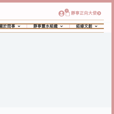
0
靜寧正向大使
關於問事
靜寧靈水組織
結緣文創