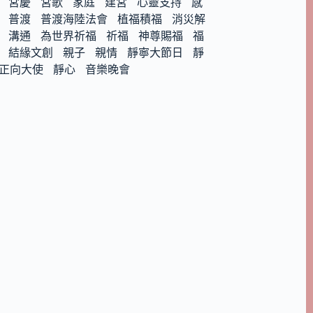
宮慶
宮歌
家庭
建宮
心靈支持
感
普渡
普渡海陸法會
植福積福
消災解
溝通
為世界祈福
祈福
神尊賜福
福
結緣文創
親子
親情
靜寧大節日
靜
正向大使
靜心
音樂晚會