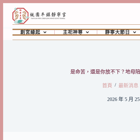
創宮緣起
主祀神尊
靜寧大節日
是命苦，還是你放不下？地母
/
首頁
最新消息
2026 年 5 月 2