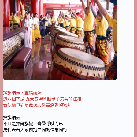
搖旗納鼓，盡福而歸
這八個字是 九天玄姆所賦予子弟兵的任務
看似簡單卻是此次北巡最深刻的寫照
搖旗納鼓
不只是揮舞旗幟、齊聲呼喊而已
更代表著大家懷抱共同的信念同行