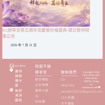
8/2靜寧宮第五週年宮慶暨祈福盛典-週日暫停辦
事公告
2026 年 7 月 31 日
桃園平鎮
護持
靜寧宮
聯絡我們
Copyright © 2026
捐款
PING-ZHEN JING-
NING-GONG
創宮緣起
03-
傳大
TEMPLE- Design
主祀神尊
愛
by
4681362
iwondersee
with
無菸
靜寧大節
ama00181018@gmail.com
清淨
日
324 桃園
園區
地母寶
市平鎮區