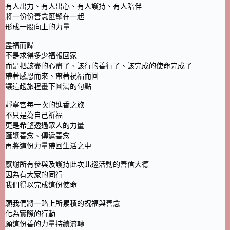
有人出力、有人出心、有人護持、有人陪伴
將一份份善念匯聚在一起
形成一股向上的力量
盡福而歸
不是求得多少福報回家
而是把該盡的心盡了、該行的善行了、該完成的使命完成了
帶著感恩而來、帶著祝福而回
讓這趟旅程畫下圓滿的句點
靜寧宮每一次的進香之旅
不只是為自己祈福
更是希望透過眾人的力量
匯聚善念、傳遞善念
再將這份力量帶回生活之中
感謝所有參與及護持此次北巡活動的善信大德
因為有大家的同行
我們得以完成這份使命
願我們將一路上所累積的祝福與善念
化為實際的行動
願這份善的力量持續流轉