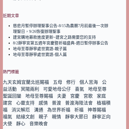
近期文章
慈悲月暫停辦理聖事公告-8/15為農曆7月前最後一次辦
理聖日，9/26恢復辦理聖事
建宮購地募款進度更新~建宮之路需要您的支持
8/2靜寧宮第五週年宮慶暨祈福盛典-週日暫停辦事公告
地母至尊靜寧處世寶語-親子篇
地母至尊靜寧處世寶語-個人篇
熱門標籤
九天玄姆宜蘭北巡賜福
五母
修行
個人苦海
公
益活動
冥陽兩利
可愛地母公仔
喜氣
地母至尊
聖誕回鑾
地母至尊賜福
夫妻
宮慶
宮歌
家庭
建宮
心靈支持
感情
普渡
普渡海陸法會
植福積
福
消災解厄
溝通
為世界祈福
祈福
神尊賜福
福氣
結緣文創
親子
親情
靜寧大節日
靜寧正向
大使
靜心
音樂晚會