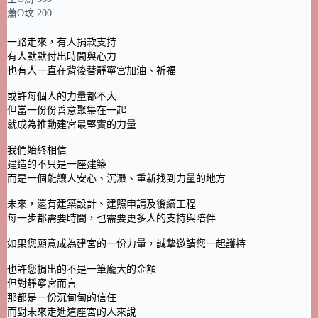
蕭O玟 200
一路走來，有人捐款支持
有人默默付出時間與心力
也有人一直在背後替靜寧宮加油、祈福
或許每個人的力量都不大
但當一份份善意聚集在一起
就成為推動建宮最堅實的力量
我們始終相信
建造的不只是一座建築
而是一個能讓人安心、沉澱、重新找到力量的地方
未來，還有建築設計、建照申請及後續工程
每一步都需要時間，也需要更多人的支持與陪伴
如果您願意成為建宮的一份力量，誠摯邀請您一起護持
也許您捐出的不是一筆龐大的金額
但對靜寧宮而言
那都是一份沉甸甸的信任
而對未來走進這座宮的人來說