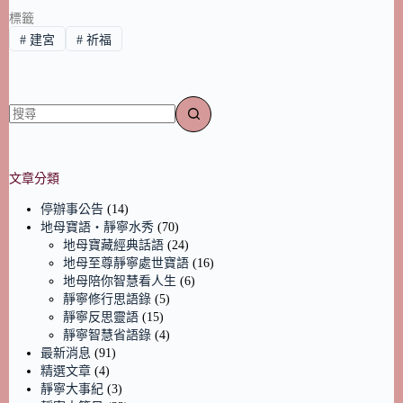
標籤
#
建宮
#
祈福
文章分類
停辦事公告
(14)
地母寶語‧靜寧水秀
(70)
地母寶藏經典話語
(24)
地母至尊靜寧處世寶語
(16)
地母陪你智慧看人生
(6)
靜寧修行思語錄
(5)
靜寧反思靈語
(15)
靜寧智慧省語錄
(4)
最新消息
(91)
精選文章
(4)
靜寧大事紀
(3)