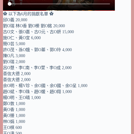
✿ 以下為6月的捐獻名單 ✿
邱O義 20,000
劉O瑞 林O香 劉O榛 劉O銘 20,000
古O文、張O嘉、古O元、古O妍 15,000
施O仁、黃O宜 6,000
簡O芸 5,000
許O茂、孫O娥、郭O蓁、郭O玲 4,000
陳O凡 3,000
劉O瑞 2,000
呂O慧、李C南、李O萱、李O成 2,000
善信大德 2,000
善信大德 2,000
余O明、楊V珍、余O國、余O國、余O呈 1,000
趙O斌、李O珠、趙O媛、趙O翔 1,000
楊O明、王O晴 1,000
鄭O敦 1,000
黃O香 1,000
黃O臻 1,000
林O娟 1,000
王O棋 600
王O濤 500