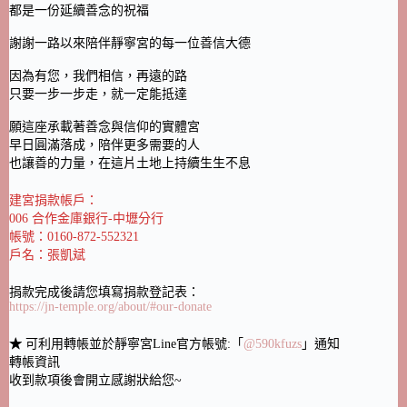
都是一份延續善念的祝福
謝謝一路以來陪伴靜寧宮的每一位善信大德
因為有您，我們相信，再遠的路
只要一步一步走，就一定能抵達
願這座承載著善念與信仰的實體宮
早日圓滿落成，陪伴更多需要的人
也讓善的力量，在這片土地上持續生生不息
建宮捐款帳戶：
006 合作金庫銀行-中壢分行
帳號：0160-872-552321
戶名：張凱斌
捐款完成後請您填寫捐款登記表：
https://jn-temple.org/about/#our-donate
★
可利用轉帳並於靜寧宮Line官方帳號:「
@590kfuzs
」通知
轉帳資訊
收到款項後會開立感謝狀給您~