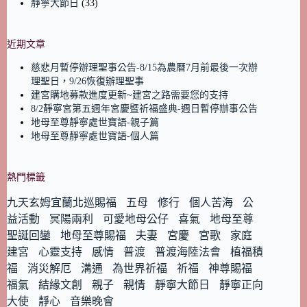
靜寧大節日
(33)
近期文章
慈悲月暫停辦理聖事公告-8/15為農曆7月前最後一次辦
理聖日，9/26恢復辦理聖事
建宮購地募款進度更新~建宮之路需要您的支持
8/2靜寧宮第五週年宮慶暨祈福盛典-週日暫停辦事公告
地母至尊靜寧處世寶語-親子篇
地母至尊靜寧處世寶語-個人篇
熱門標籤
九天玄姆宜蘭北巡賜福
五母
修行
個人苦海
公
益活動
冥陽兩利
可愛地母公仔
喜氣
地母至尊
聖誕回鑾
地母至尊賜福
夫妻
宮慶
宮歌
家庭
建宮
心靈支持
感情
普渡
普渡海陸法會
植福積
福
消災解厄
溝通
為世界祈福
祈福
神尊賜福
福氣
結緣文創
親子
親情
靜寧大節日
靜寧正向
大使
靜心
音樂晚會