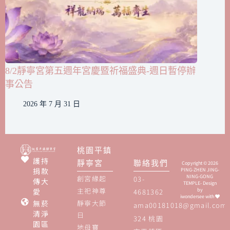
8/2靜寧宮第五週年宮慶暨祈福盛典-週日暫停辦
事公告
2026 年 7 月 31 日
桃園平鎮
護持
靜寧宮
聯絡我們
Copyright © 2026
捐款
PING-ZHEN JING-
NING-GONG
創宮緣起
03-
傳大
TEMPLE- Design
主祀神尊
愛
by
4681362
iwondersee
with
無菸
靜寧大節
ama00181018@gmail.com
清淨
日
324 桃園
園區
地母寶