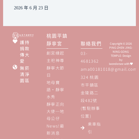
2026 年 6 月 23 日
桃園平鎮
護持
靜寧宮
聯絡我們
Copyright © 2026
捐款
PING-ZHEN JING-
NING-GONG
創宮緣起
03-
傳大
TEMPLE- Design
主祀神尊
愛
by
4681362
iwondersee
with
無菸
靜寧大節
ama00181018@gmail.com
清淨
日
324 桃園
園區
地母寶
市平鎮區
語‧靜寧
金陵路二
水秀
段482號
靜寧正向
(暫駐辦事
大使─地
位置)
母公仔
乘車指
News!最
引
新消息