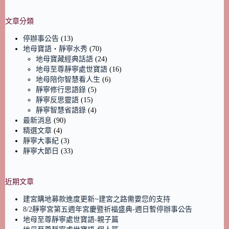
文章分類
停辦事公告
(13)
地母寶語‧靜寧水秀
(70)
地母寶藏經典話語
(24)
地母至尊靜寧處世寶語
(16)
地母陪你智慧看人生
(6)
靜寧修行思語錄
(5)
靜寧反思靈語
(15)
靜寧智慧省語錄
(4)
最新消息
(90)
精選文章
(4)
靜寧大事紀
(3)
靜寧大節日
(33)
近期文章
建宮購地募款進度更新~建宮之路需要您的支持
8/2靜寧宮第五週年宮慶暨祈福盛典-週日暫停辦事公告
地母至尊靜寧處世寶語-親子篇