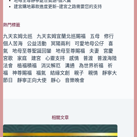
地母至尊靜寧處世寶語-個人篇
建宮購地募款進度更新~建宮之路需要您的支持
熱門標籤
九天玄姆北巡
九天玄姆宜蘭北巡賜福
五母
修行
個人苦海
公益活動
冥陽兩利
可愛地母公仔
喜
氣
地母至尊聖誕回鑾
地母至尊賜福
夫妻
宮慶
宮歌
家庭
建宮
心靈支持
感情
普渡
普渡海陸
法會
植福積福
消災解厄
溝通
為世界祈福
祈
福
神尊賜福
福氣
結緣文創
親子
親情
靜寧大
節日
靜寧正向大使
靜心
音樂晚會
相關文章