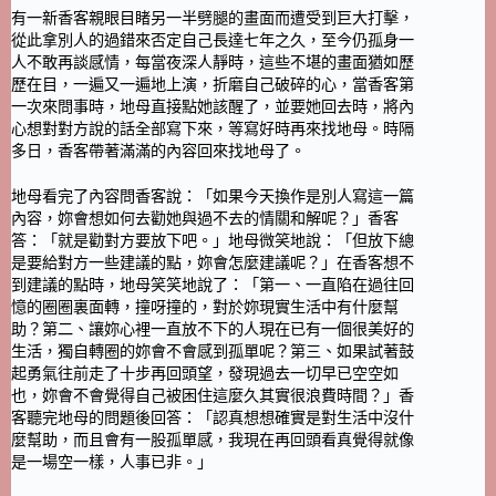
有一新香客親眼目睹另一半劈腿的畫面而遭受到巨大打擊，
從此拿別人的過錯來否定自己長達七年之久，至今仍孤身一
人不敢再談感情，每當夜深人靜時，這些不堪的畫面猶如歷
歷在目，一遍又一遍地上演，折磨自己破碎的心，當香客第
一次來問事時，地母直接點她該醒了，並要她回去時，將內
心想對對方說的話全部寫下來，等寫好時再來找地母。時隔
多日，香客帶著滿滿的內容回來找地母了。
地母看完了內容問香客說：「如果今天換作是別人寫這一篇
內容，妳會想如何去勸她與過不去的情關和解呢？」香客
答：「就是勸對方要放下吧。」地母微笑地說：「但放下總
是要給對方一些建議的點，妳會怎麼建議呢？」在香客想不
到建議的點時，地母笑笑地說了：「第一、一直陷在過往回
憶的圈圈裏面轉，撞呀撞的，對於妳現實生活中有什麼幫
助？第二、讓妳心裡一直放不下的人現在已有一個很美好的
生活，獨自轉圈的妳會不會感到孤單呢？第三、如果試著鼓
起勇氣往前走了十步再回頭望，發現過去一切早已空空如
也，妳會不會覺得自己被困住這麼久其實很浪費時間？」香
客聽完地母的問題後回答：「認真想想確實是對生活中沒什
麼幫助，而且會有一股孤單感，我現在再回頭看真覺得就像
是一場空一樣，人事已非。」