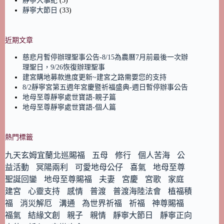
靜寧大事紀
(3)
靜寧大節日
(33)
近期文章
慈悲月暫停辦理聖事公告-8/15為農曆7月前最後一次辦
理聖日，9/26恢復辦理聖事
建宮購地募款進度更新~建宮之路需要您的支持
8/2靜寧宮第五週年宮慶暨祈福盛典-週日暫停辦事公告
地母至尊靜寧處世寶語-親子篇
地母至尊靜寧處世寶語-個人篇
熱門標籤
九天玄姆宜蘭北巡賜福
五母
修行
個人苦海
公
益活動
冥陽兩利
可愛地母公仔
喜氣
地母至尊
聖誕回鑾
地母至尊賜福
夫妻
宮慶
宮歌
家庭
建宮
心靈支持
感情
普渡
普渡海陸法會
植福積
福
消災解厄
溝通
為世界祈福
祈福
神尊賜福
福氣
結緣文創
親子
親情
靜寧大節日
靜寧正向