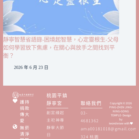
靜寧智慧省語錄-困境起智慧，心定靈根生-父母
如何學習放下焦慮，在關心與放手之間找到平
衡？
2026 年 6 月 23 日
桃園平鎮
護持
靜寧宮
聯絡我們
Copyright © 2026
捐款
PING-ZHEN JING-
NING-GONG
創宮緣起
03-
傳大
TEMPLE- Design
主祀神尊
愛
by
4681362
iwondersee
with
無菸
靜寧大節
ama00181018@gmail.com
清淨
日
324 桃園