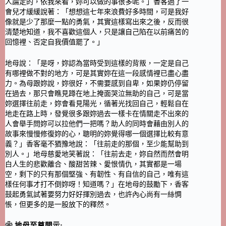
人論定的，依我來看，妳可以做的事很多呢。」香客過了一
會兒才緩緩說著：「想想這七年來浪費好多時間，可是我好
像就是少了那麼一點的勇氣，其實這樣寫出來之後，反而很
清楚地知道，我不喜歡這個人，只是讓自己陷在以前痛苦的
回憶裡、否定自我價值罷了。」
地母說：「是呀，妳認為當時受到這樣的背叛，一定是自己
有哪裡做不對的地方，可是其實妳在這一段感情裡已盡心盡
力。為母跟妳說，妳很好，不需要感到自卑，如果妳仍停留
在過去，那只會瞧見蹲在地上掩面哭泣無助的自己，可是當
妳選擇往前走，妳會看見陽光，循著光找回自己，輕鬆自在
地走在路上時，發覺很多跟妳過去一樣卡在情關走不出來的
人會舉手問妳可以拉他們一把嗎？助人的同時會藉由別人的
故事來慢慢修復妳的心，聰明的妳覺得哪一個選擇比較有意
義？」香客毫不猶豫地說：「往前走的那個，至少能幫助到
別人。」地母慈愛地笑著說：「往前去走，妳自然而然會明
白人生的悲歡離合、酸甜苦辣、愛恨情仇，其實都是一場
空，剩下的只有那個堅強、有韌性、有自信的自己，唯有這
樣任何事才打不倒妳呀！知道嗎？」在地母的鼓勵下，香客
鼓起勇氣試著要努力好好揮別過去，也許內心尚有一絲惆
悵，但更多的是一股放下的釋然。
❀ 地母至尊開示: