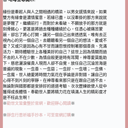
緣份是牽起人與人之間相遇的橋梁，以男女感情來說，如果
雙方有緣會是濃情蜜意，若緣已盡，以沒牽掛的那方來說就
是夢醒了，繼續前行，而對於未看破、不願放手的那方就是
刻骨銘心，更甚是將過去種種纏繞於心，任憑心被痛苦蒙
蔽，卻忘了將心打開，讓另一個自己出來透透氣，唯有去正
視內心的另一個自己，去聽聽看另一個自己的想法，愛或不
愛？又或只是因為心有不甘而讓怨恨控制著那個善良、充滿
活力、期待體驗世上各種美好的自己？這世上因為情關而過
不去的人不在少數，為情自殺更是時有耳聞，神尊愛莫能助
下，慈悲灑淚催貴人現而人卻不自覺，放任自己沉淪苦海是
普遍的現象，一念善、一念惡；一念好、一念壞；一念佛、
一念魔，世人總愛將時間力氣花在爭論是非對錯，讓自己的
心得不到片刻的寧靜，在神尊看來那只是在跟自己過不去，
無論對與錯那都是安排好的道道考驗、次次歷練欲使人從中
獲得成長體悟，奉勸世人要將精力花在填滿人生的精彩度才
是不枉此生啊！
※
勸世文皆彙整於官網，歡迎靜心閱讀
※
※
靜念行恩祈福手抄本，可至官網訂購
※