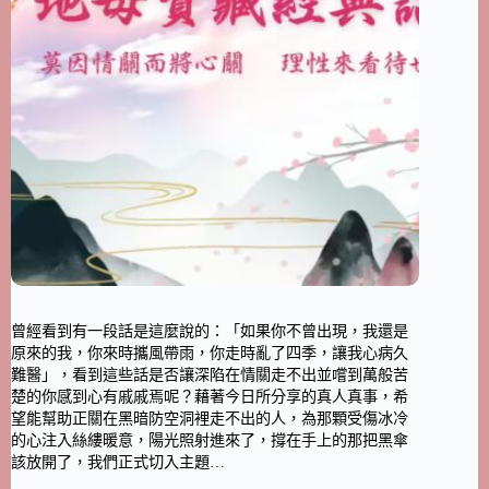
曾經看到有一段話是這麼說的：「如果你不曾出現，我還是
原來的我，你來時攜風帶雨，你走時亂了四季，讓我心病久
難醫」，看到這些話是否讓深陷在情關走不出並嚐到萬般苦
楚的你感到心有戚戚焉呢？藉著今日所分享的真人真事，希
望能幫助正關在黑暗防空洞裡走不出的人，為那顆受傷冰冷
的心注入絲縷暖意，陽光照射進來了，撐在手上的那把黑傘
該放開了，我們正式切入主題…