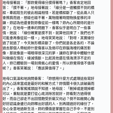
地母接著說：「那妳覺得緣分摸得著嗎？」香客肯定地回
答：「摸不著。」地母接著說：「緣分是一道觸摸不到的橋
樑，牽起陌生的彼此相識相惜，若是橋樑斷了，從此兩人只
會擦肩而過，想碰也碰不著。萬物隨著時間物換星移的淬
鍊，妳認為他還會對妳像從前一樣嗎？妳內心所期待的是什
麼？」在地母一連串的問題下，香客似乎是明白了一些事
情，她說：「緣份確實是摸不到，就算他回來了，我們也不
可能會再像從前一樣。」地母笑笑地說：「對呀，其實緣份
過了就過了，今天無形橋梁斷了，你們就是各走各的，不論
過去那個人帶給妳什麼傷害以及烙印在妳腦海裡的痛苦影
像，那就像是一場睡得很深沉的夢，讓妳在夢境中體驗什麼
叫做緣在情在，緣滅情斷。比起其他還在情海漂浮不定的
人，妳已體驗到一場刻骨銘心的愛情，所以妳覺得值不值得
呢？」香客笑著說：「應該算值得了。」
地母口氣溫和地詢問香客：「妳想用什麼方式處理這些寫好
的內心話來當成是最好的和解方式？妳情關卡很久該破繭而
出了。」香客搖搖頭說不知道，地母說：「刪掉或是燒掉都
可以，重點就是要打從心底消除苦就好。妳看對方過得很
好，而自己卻走不出回憶飽受折磨又何必？倒不如敞開心胸
好好認識身邊已向妳釋出好感的人，別再錯過好的緣份了，
全心全意地過新生活，妳的價值是掌握在自己手中，不是別