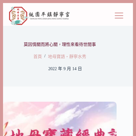
莫因情關而將心關，理性來看待世間事
/
首頁
地母寶語‧靜寧水秀
2022 年 9 月 14 日