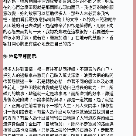
引的路，這段期間相信妳感受到有別以往的不同之處，妳現
在的心再怎麼罣礙就是那兩團心頭肉而已。我也要謝謝妳願
意改變，妳的故事可以幫助很多人，那些人未必要來我宮
裡，他們看我電視(意指粉絲團)上的文章，以妳為典範激勵陷
入困境的自己去改變，過程雖辛苦但卻是值得的，用很正向
的心態去面對每一天，我認為妳現在這樣很好，我要送妳一
條很水的手鍊，戴著它，繼續加油！」在地母的鼓勵下，香
客打開心胸更有信心地去走自己的路。
❀ 地母至尊開示:
很多人碰到事情，都一直往死胡同裡鑽，不願意放過自己，
把別人的過錯拿來懲罰自己跌入萬丈深淵，浪費大把的時間
帶著怨恨過一生，若是轉換心態，帶著不同的想法以及心境
往前走，那些困境就會變成是幫助自己成長的助力，世上所
碰到的壞事，難道就一定是壞事嗎？而所碰到的好事，難道
背後沒藏陷阱？不論事情好與壞，都是一道試題，過了就過
了，正向地往前看會有不一樣的人生，凡人來問事，神尊指
引一條明路去走，有些人為什麼可以很快就通過並找到自己
的方向？有些人為什麼會彎彎曲曲地繞了大彎還跌得頭破血
流滿身傷痕？全出在「自我執念」，既然不走寬廣的路而選
擇彎曲路也沒關係，只是路上礙於行走的石頭多了，走起來