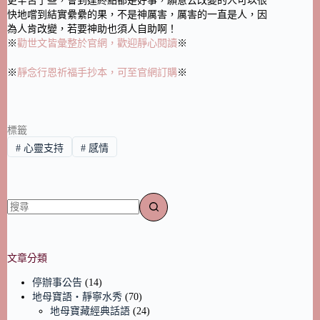
更辛苦了些，會到達終點都是好事，願意去改變的人可以很
快地嚐到結實纍纍的果，不是神厲害，厲害的一直是人，因
為人肯改變，若要神助也須人自助啊！
※
勸世文皆彙整於官網，歡迎靜心閱讀
※
※
靜念行恩祈福手抄本，可至官網訂購
※
標籤
#
心靈支持
#
感情
文章分類
停辦事公告
(14)
地母寶語‧靜寧水秀
(70)
地母寶藏經典話語
(24)