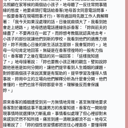
北照顧在家等候的兩個幼小孩子，地母聽了一反往常問事隨
緣的態度，祂要桌頭打電話給香客(地母首次同意電話問事，
一般要香客在現場問事才行)，等待通話時先跟工作人員解釋
著：「我今天如果沒處理的話，日後就麻煩大了，我看到她
會走上絕路。」地母透過電話連線告訴香客：「妳與前夫的
緣盡了，不要再住在一起了，而妳想考教甄就認真地去考，
小孩子的部份就讓他們到新的學校，我看到他們的適應力很
好，妳不用擔心日後的新生活該怎麼辦，我會幫妳的。」地
母一句句肯定地回答，無疑是在香客徬徨時的一股有力指
引。香客聽了之後在電話的另一端回答：「這樣我知道
了。」地母接著說：「妳也要教小孩正確的觀念，譬如說妳
跟他爸爸是如何分開的，讓他們提早看到人生婚姻的課題，
對妳那兩個孩子來說其實是有幫助的，提早學習及懂得人情
事故，妳用中立的立場向他們解釋分析為什麼會分開，他們
會懂的，他們也捨不得妳那麼辛苦，理解後反而會保護
妳。」
原來香客的婚姻遭受到另一方無情地背叛，甚至無理地要求
香客對於離婚這事不能讓男方的長輩知道，香客在一開始發
現事情時就選擇快刀斬亂麻，事情看似處理了但心裡卻對未
來感到茫然不知所措，痛苦到連一滴眼淚都流不出。地母又
接著說了：「妳的個性很習慣都把苦往心裡面吞，要懂得釋