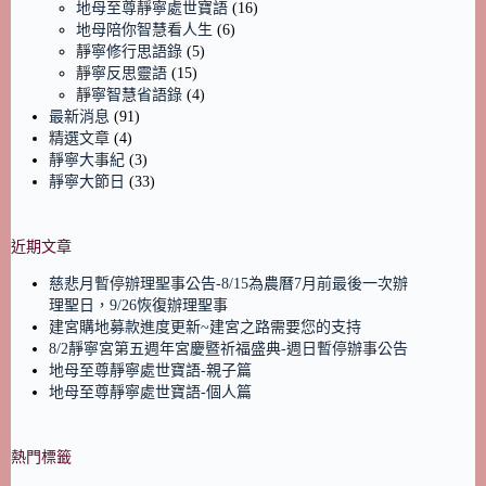
地母至尊靜寧處世寶語
(16)
地母陪你智慧看人生
(6)
靜寧修行思語錄
(5)
靜寧反思靈語
(15)
靜寧智慧省語錄
(4)
最新消息
(91)
精選文章
(4)
靜寧大事紀
(3)
靜寧大節日
(33)
近期文章
慈悲月暫停辦理聖事公告-8/15為農曆7月前最後一次辦
理聖日，9/26恢復辦理聖事
建宮購地募款進度更新~建宮之路需要您的支持
8/2靜寧宮第五週年宮慶暨祈福盛典-週日暫停辦事公告
地母至尊靜寧處世寶語-親子篇
地母至尊靜寧處世寶語-個人篇
熱門標籤