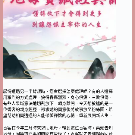
感情遭遇另一半背叛時，您會選擇怎麼處理呢？有的人選擇
用激烈的方式處理，搞得轟轟烈烈、身心俱疲、三敗俱傷，
有些人果斷意決地切割放下，轉身離開，今天想敘述的是一
位香客的親身經歷，徵求她的同意後將故事放至粉絲團，希
望幫助相同遭遇的人能帶著釋懷的心情，重新展開新人生。
香客在今年三月時來求助地母，輪到這位香客時，桌頭告知
地母，因等待問事的時間有些晚了，香客就先告辭趕著回台