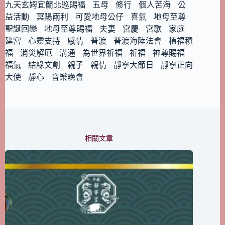
九天玄姆宜蘭北巡賜福
五母
修行
個人苦海
公
益活動
冥陽兩利
可愛地母公仔
喜氣
地母至尊
聖誕回鑾
地母至尊賜福
夫妻
宮慶
宮歌
家庭
建宮
心靈支持
感情
普渡
普渡海陸法會
植福積
福
消災解厄
溝通
為世界祈福
祈福
神尊賜福
福氣
結緣文創
親子
親情
靜寧大節日
靜寧正向
大使
靜心
音樂晚會
相關文章