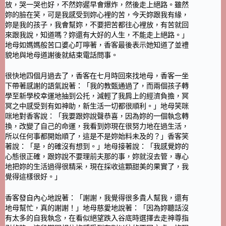
放，哭一哭也好，不然妳遲早會爆炸，然後走上絕路。雖然
妳的臉在笑，可是我感受到妳心裡的苦，今天妳跟我有緣，
妳是我的孩子，我會幫妳，不要把苦都往心裡放，有苦就回
來跟我說，知道嗎？妳還有大好的人生，不能走上絕路。」
地母如媽媽般苦口婆心叮嚀著，香客最後表示她知道了並禮
貌地與地母道謝後就結束電話問事。
很快地四個月過去了，香客在七月時回來找地母，香客一坐
下帶著感謝的語氣說著：「我的教甄通過了，而兩個孩子轉
學至新學校幸運地抽到公托，減輕了我肩上的經濟負擔，冥
冥之中感受到有如神助，新生活一切都很順利。」地母笑咪
咪地對香客說：「我要跟妳說聲恭喜，因為妳的一個執念轉
換，改變了自己的命運，我看到妳現在很努力地在過生活，
所以任何事都開始順了，這是不是妳始料未及的？」香客笑
著說：「是，的確沒有想到。」地母接著說：「我感覺妳的
心態很正確，跟妳說不要理前夫那的事，妳就沒去管，專心
地把妳的生活過得很精采，現在採收這顆甜美的果實了，我
覺得這樣很好。」
香客發自內心地說著：「謝謝，我覺得很多貴人幫我，還有
地母幫忙，真的謝謝！」地母慈愛地說著：「因為妳聽話沒
有太多的自我執念，在看似絕望跌入谷底時選擇去走神尊指