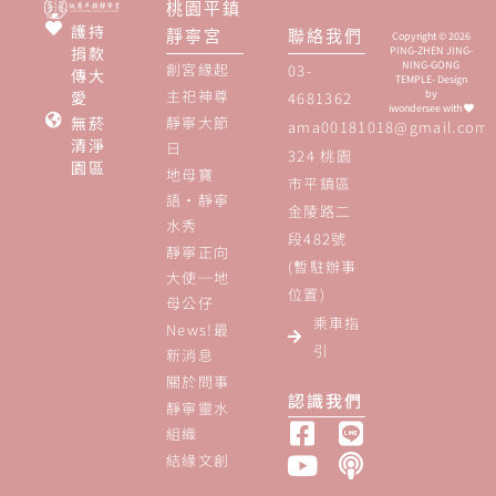
桃園平鎮
護持
靜寧宮
聯絡我們
Copyright © 2026
捐款
PING-ZHEN JING-
NING-GONG
創宮緣起
03-
傳大
TEMPLE- Design
主祀神尊
愛
by
4681362
iwondersee
with
無菸
靜寧大節
ama00181018@gmail.com
清淨
日
324 桃園
園區
地母寶
市平鎮區
語‧靜寧
金陵路二
水秀
段482號
靜寧正向
(暫駐辦事
大使─地
位置)
母公仔
乘車指
News!最
引
新消息
關於問事
認識我們
靜寧靈水
組織
結緣文創