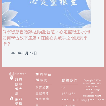
靜寧智慧省語錄-困境起智慧，心定靈根生-父母
如何學習放下焦慮，在關心與放手之間找到平
衡？
2026 年 6 月 23 日
桃園平鎮
護持
靜寧宮
聯絡我們
Copyright © 2026
捐款
PING-ZHEN JING-
NING-GONG
創宮緣起
03-
傳大
TEMPLE- Design
主祀神尊
愛
by
4681362
iwondersee
with
無菸
靜寧大節
ama00181018@gmail.com
清淨
日
324 桃園