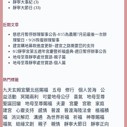
靜寧大事紀
(3)
靜寧大節日
(33)
近期文章
慈悲月暫停辦理聖事公告-8/15為農曆7月前最後一次辦
理聖日，9/26恢復辦理聖事
建宮購地募款進度更新~建宮之路需要您的支持
8/2靜寧宮第五週年宮慶暨祈福盛典-週日暫停辦事公告
地母至尊靜寧處世寶語-親子篇
地母至尊靜寧處世寶語-個人篇
熱門標籤
九天玄姆宜蘭北巡賜福
五母
修行
個人苦海
公
益活動
冥陽兩利
可愛地母公仔
喜氣
地母至尊
聖誕回鑾
地母至尊賜福
夫妻
宮慶
宮歌
家庭
建宮
心靈支持
感情
普渡
普渡海陸法會
植福積
福
消災解厄
溝通
為世界祈福
祈福
神尊賜福
福氣
結緣文創
親子
親情
靜寧大節日
靜寧正向