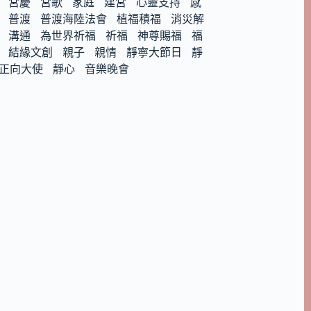
宮慶
宮歌
家庭
建宮
心靈支持
感
普渡
普渡海陸法會
植福積福
消災解
溝通
為世界祈福
祈福
神尊賜福
福
結緣文創
親子
親情
靜寧大節日
靜
正向大使
靜心
音樂晚會