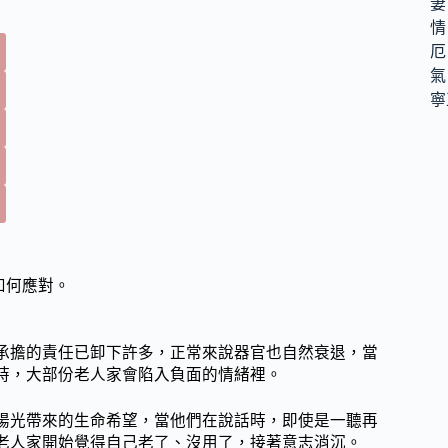
妻
情
厄
氣
寧
如何應對。
承擔的責任已卸下許多，正常來說器官也自然衰退，當
時，大部份老人家會陷入負面的情緒裡。
陽光帶來的生命希望，當他們在說話時，即使是一聽再
老人家開始覺得自己老了、沒用了，接著意志消沉。