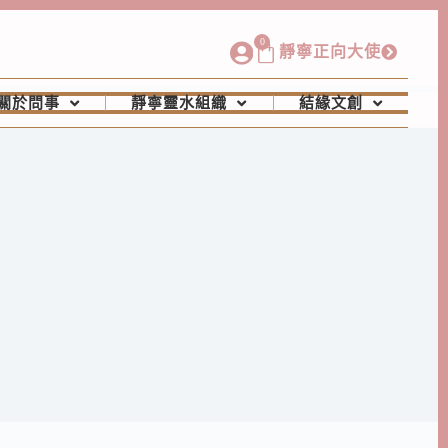
0
靜寧正向大使
關於問事
靜寧靈水組織
結緣文創