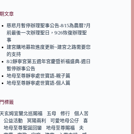
期文章
慈悲月暫停辦理聖事公告-8/15為農曆7月
前最後一次辦理聖日，9/26恢復辦理聖
事
建宮購地募款進度更新~建宮之路需要您
的支持
8/2靜寧宮第五週年宮慶暨祈福盛典-週日
暫停辦事公告
地母至尊靜寧處世寶語-親子篇
地母至尊靜寧處世寶語-個人篇
門標籤
天玄姆宜蘭北巡賜福
五母
修行
個人苦
公益活動
冥陽兩利
可愛地母公仔
喜
地母至尊聖誕回鑾
地母至尊賜福
夫