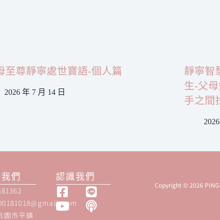
母至尊靜寧處世寶語-個人篇
靜寧智
生-父
2026 年 7 月 14 日
手之間
202
絡我們
認識我們
Copyright © 2026 PIN
681362
00181018@gmail.com
 桃園市平鎮