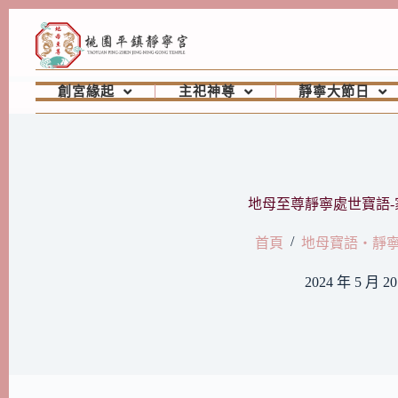
創宮緣起
主祀神尊
靜寧大節日
地母至尊靜寧處世寶語-
/
首頁
地母寶語‧靜
2024 年 5 月 2