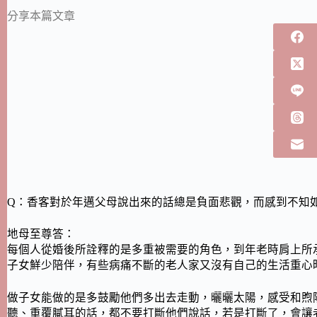
分享本篇文章
Q：香客對於年邁父母說出來的話總是負面悲觀，而感到不知
地母至尊答：
每個人從婚後所詮釋的是多重被需要的角色，到年老時肩上所
子女鮮少陪伴，有些病痛不斷的老人家又沒有自己的生活重心
做子女能做的是多鼓勵他們多出去走動，曬曬太陽，感受和煦
聽、重覆膩耳的話，都不要打斷他們說話，若是打斷了，會讓