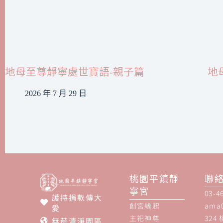
地母至尊靜寧處世寶語-親子篇
地
2026 年 7 月 29 日
桃園平鎮靜
聯
寧宮
03-4
護持捐款傳大
創宮緣起
ama
愛
主祀神尊
324
無菸清淨園區