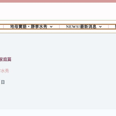
地母寶語‧靜寧水秀
NEWS!最新消息
家庭篇
寧水秀
0 日