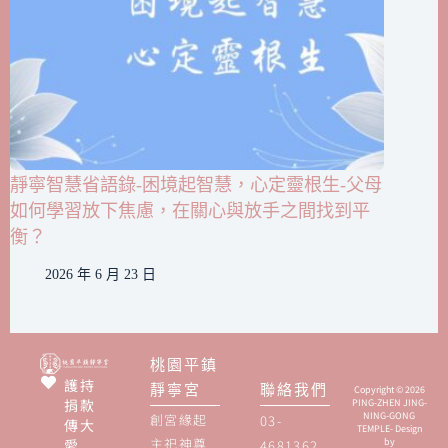
靜寧智慧省語錄-困境起智慧，心定靈根生-父母
如何學習放下焦慮，在關心與放手之間找到平
衡？
2026 年 6 月 23 日
桃園平鎮
護持
靜寧宮
聯絡我們
Copyright © 2026
捐款
PING-ZHEN JING-
NING-GONG
創宮緣起
03-
傳大
TEMPLE- Design
主祀神尊
愛
by
4681362