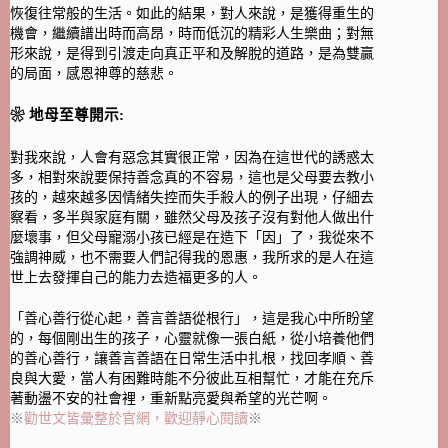
恢復往常般的生活。如此的結果，對人來說，是獲得重生的
機會，繼續譜出時而高昂，時而低沉的精彩人生樂曲；對無
形來說，是得到引渡走向真正平和及解脫的道路，是為雙贏
的局面，感恩神尊的慈悲。
❀ 地母至尊開示:
對我來說，人會有惡念其實很正常，因為在這世代的誘惑太
多，相對來說要保持善念真的不容易，這也是父母要去教小
孩的，越來越多因情緒失控而失手殺人的例子出現，仔細去
察看，多半與家庭有關，雖然父母及孩子沒有對他人做出什
麼壞事，但父母寵溺小孩已經是在造下「因」了，我從來不
強調神威，也不需要人們記得我的恩惠，我所求的是人在這
世上去發揮自己的能力去造福更多的人。
「善心善行從心起，善言善語從根行」，這是我心中所盼望
的，每個剛出生的孩子，心靈就像一張白紙，從小培養他們
的善心善行，讓善言善語在日常生活中扎根，找回孝順、善
良與大愛，當人有困難時能不分彼此互相幫忙，才能在充斥
著動盪不安的社會裡，重新點亮愛與希望的光芒啊。
※
勸世文皆彙整於官網，歡迎靜心閱讀
※