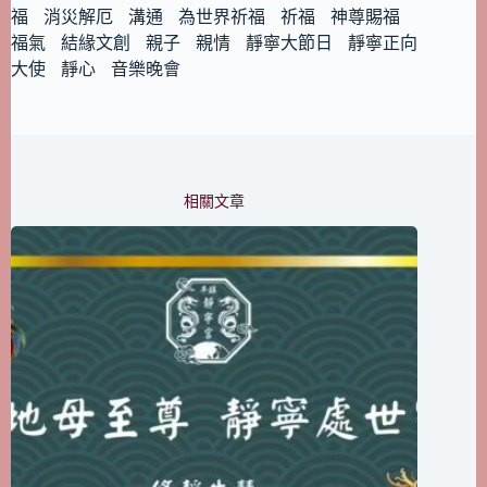
福
消災解厄
溝通
為世界祈福
祈福
神尊賜福
福氣
結緣文創
親子
親情
靜寧大節日
靜寧正向
大使
靜心
音樂晚會
相關文章