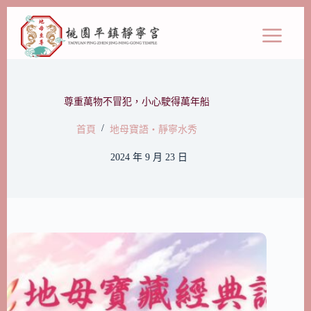
尊重萬物不冒犯，小心駛得萬年船
/
首頁
地母寶語‧靜寧水秀
2024 年 9 月 23 日