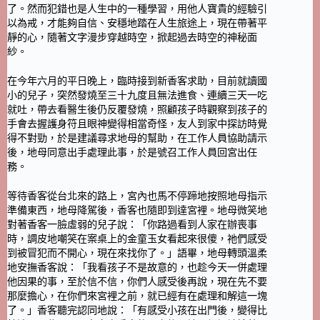
了。然而犯錯也是人生中的一種學習，用他人寶貴的經驗引
以為戒，才能夠自信、安穩地踏在人生旅途上，現在帶著平
靜的心，隨著文字漫步穿越時空，掀起過去時空的神秘面
紗。
在今年六月的平日晚上，臨時接到新香客求助，目前就讀國
小的兒子，突然發燒至三十九度且無法進食、連續三天一吃
就吐，帶去看醫生後仍反覆發燒，照顧孩子時觀察到孩子的
手會去握護身符且眼神變得相當奇怪，友人到家中探訪時覺
得不對勁，於是建議尋求地母的幫助，在工作人員協助請示
後，地母同意出手處理此事，於是號召工作人員回宮出任
務。
等待香客從台北來的路上，宮內也馬不停蹄地按照地母指示
準備東西，地母降駕後，香客也隨即到達宮裡。地母微笑地
對著香客一臉虛弱的兒子說：「你路過看到人家在辦喪事
時，調皮地嘲笑在案桌上的金童玉女看起來很傻，祂們感受
到被冒犯而不開心，現在來找你了。」語畢，地母轉頭溫柔
地安撫香客說：「我看孩子不是故意的，也趁今天一併處理
他因果的事，至於信不信，你們人感受後再說，現在先不要
那麼擔心，在你們來宮裡之前，就已經有在處理和解這一塊
了。」香客聽完認同地說：「有感受小孩在出門後，變得比