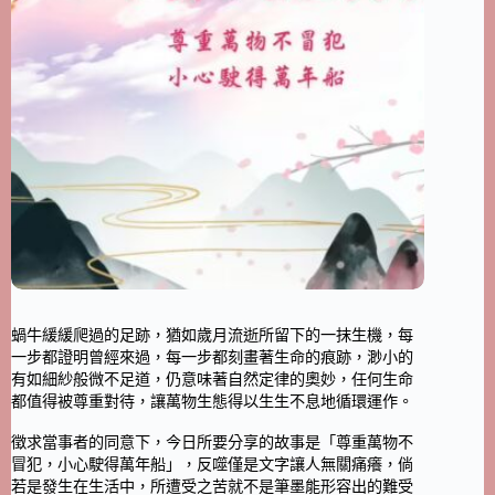
蝸牛緩緩爬過的足跡，猶如歲月流逝所留下的一抹生機，每
一步都證明曾經來過，每一步都刻畫著生命的痕跡，渺小的
有如細紗般微不足道，仍意味著自然定律的奧妙，任何生命
都值得被尊重對待，讓萬物生態得以生生不息地循環運作。
徵求當事者的同意下，今日所要分享的故事是「尊重萬物不
冒犯，小心駛得萬年船」，反噬僅是文字讓人無關痛癢，倘
若是發生在生活中，所遭受之苦就不是筆墨能形容出的難受