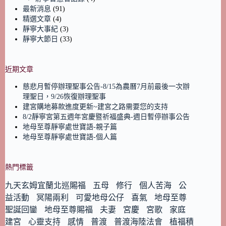
最新消息
(91)
精選文章
(4)
靜寧大事紀
(3)
靜寧大節日
(33)
近期文章
慈悲月暫停辦理聖事公告-8/15為農曆7月前最後一次辦
理聖日，9/26恢復辦理聖事
建宮購地募款進度更新~建宮之路需要您的支持
8/2靜寧宮第五週年宮慶暨祈福盛典-週日暫停辦事公告
地母至尊靜寧處世寶語-親子篇
地母至尊靜寧處世寶語-個人篇
熱門標籤
九天玄姆宜蘭北巡賜福
五母
修行
個人苦海
公
益活動
冥陽兩利
可愛地母公仔
喜氣
地母至尊
聖誕回鑾
地母至尊賜福
夫妻
宮慶
宮歌
家庭
建宮
心靈支持
感情
普渡
普渡海陸法會
植福積