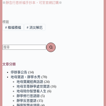
※
靜念行恩祈福手抄本，可至官網訂購
※
標籤
#
植福積福
#
消災解厄
文章分類
停辦事公告
(14)
地母寶語‧靜寧水秀
(70)
地母寶藏經典話語
(24)
地母至尊靜寧處世寶語
(16)
地母陪你智慧看人生
(6)
靜寧修行思語錄
(5)
靜寧反思靈語
(15)
靜寧智慧省語錄
(4)