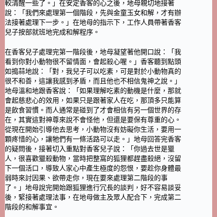
較清醒一些了。」在安定香客的心之後，地母親切地接著
說：「我們來處理第一個階段，先與金童玉女和解，才有辦
法接著處理下一步。」在地母的指示下，工作人員帶著香客
兒子按部就班地完成和解程序。
在香客兒子處理完第一階段後，地母凝望著他開口說：「我
看到你對小動物很不留情面，會起殺心喔。」香客聽到點頭
如搗蒜地說：「對，我兒子可以吃素，可是對於小動物真的
很不和善，這讓我感到矛盾，而且他也不相信鬼神之說。」
地母溫和地跟香客說：「如果理解吃素的動機是什麼，那就
會起慈悲心的效用，如果只是跟著家人在吃，那頂多只能算
是飲食習慣。而人通常是碰到了才會相信有另一個世界的存
在，其實這對神尊來說不會怪他，但還是要保有尊重的心。
從現在開始引導他去思考，小動物沒有妨礙你生活，要用一
顆疼惜的心，讓牠們有一條活路可以走。」地母回答完香客
的疑問後，接著切入重點對香客兒子說：「你過去世是獵
人，很喜歡獵殺動物，當時把整窩的狐狸都趕盡殺絕，沒留
下一個活口，導致人家心中產生極度的怨恨，要趁你身體最
弱時來討因果、欲帶走你，現在要來處理第二階段的事
了。」地母說完開始跟狐狸進行冗長的談判，好不容易談妥
後，緊接著處理法事，在地母做主及眾人配合下，完成第二
階段的和解事宜。