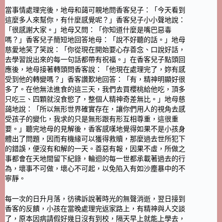
當事情處理完後，地母和藹可親地問香客兒子：「今天看到
這麼多人來幫你，有什麼感覺呢？」香客兒子小小聲地說：
「很感謝大家。」地母又問：「你知道什麼是嘴巴惡毒
嗎？」香客兒子簡短地回答地母：「說不好聽的話。」地母
慈愛地笑了笑說：「你從現在開始要心存善念、口說好話，
去學習說出來的每一句話都帶有祝福。」在香客兒子點頭回
應後，地母接著轉頭問香客說：「他現在處理完了，妳有感
受到他的轉變嗎？」香客讚歎地回答：「有，精神明顯好很
多了。在他無法進食的這三天，我們去買櫻桃給他吃，頂多
只吃三、四顆就沒食慾了，整個人精神奇差無比。」地母慈
藹地說：「所以無形世界確實存在，讓你們用人的視角去感
受孩子的變化，我求的只是無形跟有形互相尊重，這很重
要。」聽完地母的見解後，香客感嘆地覺得如果不是小孩身
體出了問題，因而有機緣可以獲得救贖，那麼過去世所犯下
的錯誤，便沒有和解的一天。善惡有報，因果不虛，所做之
事都會在天地間留下紀錄，輪迴的每一世都承載著過去的行
為，壞事不可做，壞心不可起，以免陷入有如沙塵暴中的不
寧靜。
每一次的日升月落，彷彿訴說著時光的無聲消逝，翌日接到
香客的反饋，小孩在當晚處理完返家路上，有精神與人交談
了，原本因病請假好幾日沒有到校，隔天早上就能上學去，