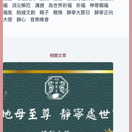
福
消災解厄
溝通
為世界祈福
祈福
神尊賜福
福氣
結緣文創
親子
親情
靜寧大節日
靜寧正向
大使
靜心
音樂晚會
相關文章