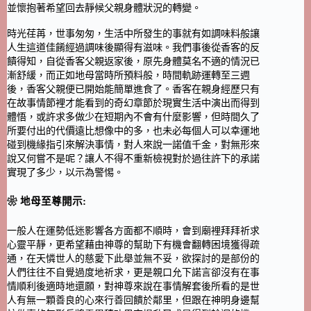
並懷抱著希望回去靜候父親身體狀況的轉變。
時光荏苒，世事匆匆，生活中所發生的事就有如調味料般讓
人生這道佳餚經過調味後顯得有滋味。我們事後從香客的反
饋得知，自從香客父親返家後，原先身體莫名不適的情況已
漸舒緩，而正如地母當時所預料般，時間軌跡運轉至三週
後，香客父親便已開始能簡單進食了。香客在親身經歷只有
在故事情節裡才能看到的奇幻章節於現實生活中演出而得到
體悟，或許求多做少在短期內不會有什麼影響，但時間久了
所要付出的代價遠比想像中的多，也未必每個人可以幸運地
碰到機緣指引來解決事情，對人來說一諾值千金，對無形來
說又何嘗不是呢？讓人不得不重新檢視對於過往許下的承諾
實現了多少，以示為警惕。
❀ 地母至尊開示:
一般人在運勢低迷影響各方面都不順時，會到廟裡拜拜祈求
心靈平靜，更希望藉由神尊的幫助下有機會翻轉困境獲得疏
通，在天憐世人的慈愛下此舉並無不妥，欲探討的是部份的
人們往往不自覺過度地祈求，更是親口允下諾言卻沒有在事
情順利後適時地還願，對神尊來說在事情解套後所看的是世
人有無一顆善良的心來行善回饋於鄰里，但跟在神明身邊幫