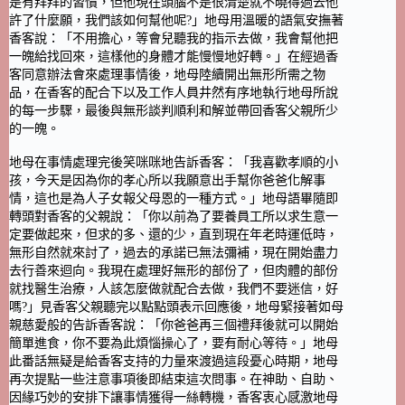
是有拜拜的習慣，但他現在頭腦不是很清楚就不曉得過去他
許了什麼願，我們該如何幫他呢?」地母用溫暖的語氣安撫著
香客說：「不用擔心，等會兒聽我的指示去做，我會幫他把
一魄給找回來，這樣他的身體才能慢慢地好轉。」在經過香
客同意辦法會來處理事情後，地母陸續開出無形所需之物
品，在香客的配合下以及工作人員井然有序地執行地母所說
的每一步驟，最後與無形談判順利和解並帶回香客父親所少
的一魄。
地母在事情處理完後笑咪咪地告訴香客：「我喜歡孝順的小
孩，今天是因為你的孝心所以我願意出手幫你爸爸化解事
情，這也是為人子女報父母恩的一種方式。」地母語畢隨即
轉頭對香客的父親說：「你以前為了要養員工所以求生意一
定要做起來，但求的多、還的少，直到現在年老時運低時，
無形自然就來討了，過去的承諾已無法彌補，現在開始盡力
去行善來迴向。我現在處理好無形的部份了，但肉體的部份
就找醫生治療，人該怎麼做就配合去做，我們不要迷信，好
嗎?」見香客父親聽完以點點頭表示回應後，地母緊接著如母
親慈愛般的告訴香客說：「你爸爸再三個禮拜後就可以開始
簡單進食，你不要為此煩惱操心了，要有耐心等待。」地母
此番話無疑是給香客支持的力量來渡過這段憂心時期，地母
再次提點一些注意事項後即結束這次問事。在神助、自助、
因緣巧妙的安排下讓事情獲得一絲轉機，香客衷心感激地母