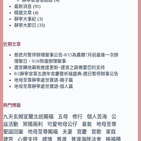
靜寧智慧省語錄
(4)
最新消息
(91)
精選文章
(4)
靜寧大事紀
(3)
靜寧大節日
(33)
近期文章
慈悲月暫停辦理聖事公告-8/15為農曆7月前最後一次辦
理聖日，9/26恢復辦理聖事
建宮購地募款進度更新~建宮之路需要您的支持
8/2靜寧宮第五週年宮慶暨祈福盛典-週日暫停辦事公告
地母至尊靜寧處世寶語-親子篇
地母至尊靜寧處世寶語-個人篇
熱門標籤
九天玄姆宜蘭北巡賜福
五母
修行
個人苦海
公
益活動
冥陽兩利
可愛地母公仔
喜氣
地母至尊
聖誕回鑾
地母至尊賜福
夫妻
宮慶
宮歌
家庭
建宮
心靈支持
感情
普渡
普渡海陸法會
植福積