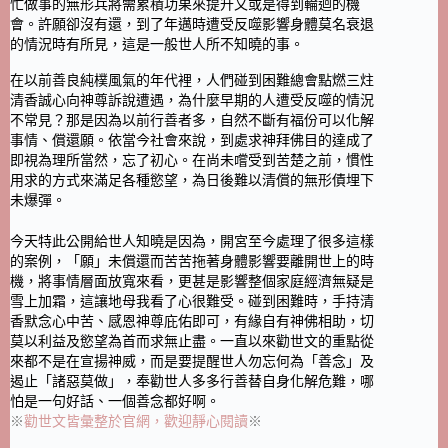
忙做事的無形兵將需累積功果來提升又或是得到輪迴的機
會。許願卻沒有還，到了年邁時遭受反噬影響身體莫名衰退
的情況時有所見，這是一般世人所不知曉的事。
在以前善良純樸風氣的年代裡，人們碰到困難總會點燃三炷
清香誠心向神尊訴說遭遇，為什麼早期的人遭受反噬的情況
不常見？那是因為以前行善者多，自然不斷有福份可以化解
事情、償還願。依當今社會來說，到處求神拜佛目的達成了
即視為理所當然，忘了初心。在尚未嚐受到苦楚之前，慣性
用求的方式來滿足各種慾望，為日後難以清償的無形債埋下
未爆彈。
今天特此公開給世人知曉是因為，開宮至今處理了很多這樣
的案例，「願」未償還而苦苦拖著身體影響要離開世上的時
機，將事情層面放寬來看，更甚是影響整個家庭經濟無疑是
雪上加霜，這讓地母我看了心很難受。碰到困難時，手持清
香默念心中苦、感恩神尊庇佑即可，有緣自有神佛相助，切
莫以利益及慾望為首而求無止盡。一直以來勸世文的重點從
來都不是在宣揚神威，而是要提醒世人勿忘何為「善念」及
遏止「諸惡莫做」，奉勸世人多多行善替自身化解危難，哪
怕是一句好話、一個善念都好啊。
※
勸世文皆彙整於官網，歡迎靜心閱讀
※