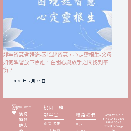
靜寧智慧省語錄-困境起智慧，心定靈根生-父母
如何學習放下焦慮，在關心與放手之間找到平
衡？
2026 年 6 月 23 日
桃園平鎮
護持
靜寧宮
聯絡我們
Copyright © 2026
捐款
PING-ZHEN JING-
NING-GONG
創宮緣起
03-
傳大
TEMPLE- Design
主祀神尊
by