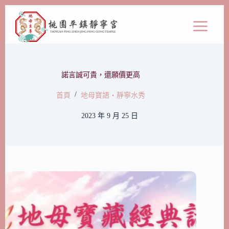
諾言誠可貴，還願價更高
/
首頁
地母寶語‧靜寧水秀
2023 年 9 月 25 日