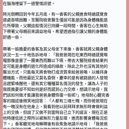
在腦海裡留下一道警惕訊號。
時光倒轉回到今年五月底，有一香客的父親進食時總感覺食
道處吞嚥困難，至醫院檢查醫生僅說可能是因為身體機能退
化所導致，父親這般情況已持續一段時間，香客在心生無助
下帶著父母親前來請益地母，希望透過指引讓父親的身體能
舒適一些。
帶著一臉擔憂的香客及其父母坐下來後，香客就將父親身體
狀況一五一十地告訴地母：「我爸爸現在吃東西時總感覺喉
嚨那像是塞了一團東西而難以下嚥，帶去大醫院檢查結果判
定可能是身體的退化所造成的緣故，除此之外也沒有其他的
醫治方式，只能每天將食物打成流質來給爸爸喝，以維持身
體機能，而他最近又莫名昏倒，慶幸的是有被路過的人發現
且趕緊喚醒他，還有其它種種莫名情況的發生，讓為人子的
我既擔憂卻不知如何是好而感到心力交瘁，想請示地母，我
們該如何做才能讓我爸爸身體恢復一些呢?」地母耐心聽完香
客的描述後微笑地回答：「人都有三魂七魄，而你爸爸現在
有一魄沒有在他身上，我看到他以前拜拜求無形時會做利益
上的交換，但說了又做不到當時自己立下的諾言，現在正是
他時運低迷之際所以被無形力量反噬，進而影響身體每況愈
下。」香客聽完地母解釋後有些焦急地請示地母：「我爸爸