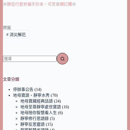
※
靜念行恩祈福手抄本，可至官網訂購
※
標籤
#
消災解厄
文章分類
停辦事公告
(14)
地母寶語‧靜寧水秀
(70)
地母寶藏經典話語
(24)
地母至尊靜寧處世寶語
(16)
地母陪你智慧看人生
(6)
靜寧修行思語錄
(5)
靜寧反思靈語
(15)