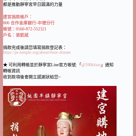
都是推動靜寧宮早日圓滿的力量
建宮捐款帳戶：
006 合作金庫銀行-中壢分行
帳號：0160-872-552321
戶名：張凱斌
捐款完成後請您填寫捐款登記表：
https://jn-temple.org/about/#our-donate
★
可利用轉帳並於靜寧宮Line官方帳號:「
@590kfuzs
」通知
轉帳資訊
收到款項後會開立感謝狀給您~