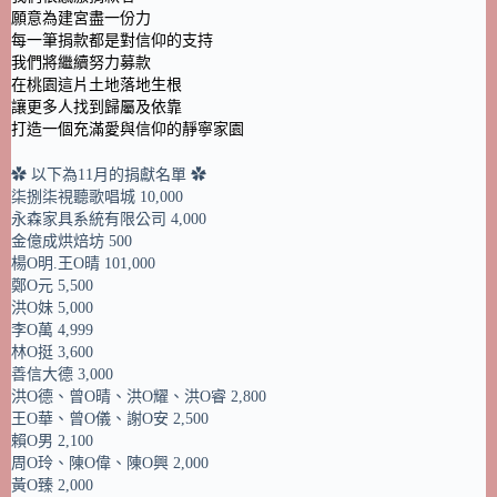
願意為建宮盡一份力
每一筆捐款都是對信仰的支持
我們將繼續努力募款
在桃園這片土地落地生根
讓更多人找到歸屬及依靠
打造一個充滿愛與信仰的靜寧家園
✿ 以下為11月的捐獻名單 ✿
柒捌柒視聽歌唱城 10,000
永森家具系統有限公司 4,000
金億成烘焙坊 500
楊O明.王O晴 101,000
鄭O元 5,500
洪O妹 5,000
李O萬 4,999
林O挺 3,600
善信大德 3,000
洪O德、曾O晴、洪O耀、洪O睿 2,800
王O華、曾O儀、謝O安 2,500
賴O男 2,100
周O玲、陳O偉、陳O興 2,000
黃O臻 2,000