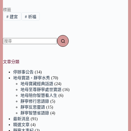
標籤
#
建宮
#
祈福
文章分類
停辦事公告
(14)
地母寶語‧靜寧水秀
(70)
地母寶藏經典話語
(24)
地母至尊靜寧處世寶語
(16)
地母陪你智慧看人生
(6)
靜寧修行思語錄
(5)
靜寧反思靈語
(15)
靜寧智慧省語錄
(4)
最新消息
(91)
精選文章
(4)
靜寧大事紀
(3)