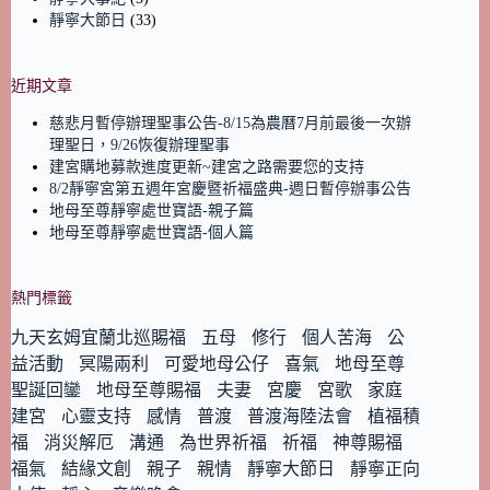
靜寧大節日
(33)
近期文章
慈悲月暫停辦理聖事公告-8/15為農曆7月前最後一次辦
理聖日，9/26恢復辦理聖事
建宮購地募款進度更新~建宮之路需要您的支持
8/2靜寧宮第五週年宮慶暨祈福盛典-週日暫停辦事公告
地母至尊靜寧處世寶語-親子篇
地母至尊靜寧處世寶語-個人篇
熱門標籤
九天玄姆宜蘭北巡賜福
五母
修行
個人苦海
公
益活動
冥陽兩利
可愛地母公仔
喜氣
地母至尊
聖誕回鑾
地母至尊賜福
夫妻
宮慶
宮歌
家庭
建宮
心靈支持
感情
普渡
普渡海陸法會
植福積
福
消災解厄
溝通
為世界祈福
祈福
神尊賜福
福氣
結緣文創
親子
親情
靜寧大節日
靜寧正向