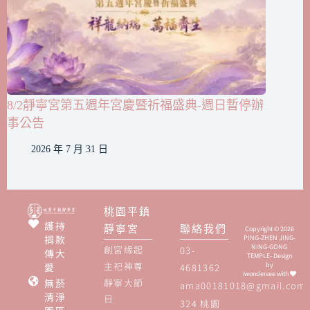
8/2靜寧宮第五週年宮慶暨祈福盛典-週日暫停辦
事公告
2026 年 7 月 31 日
桃園平鎮
護持
靜寧宮
聯絡我們
Copyright © 2026
捐款
PING-ZHEN JING-
NING-GONG
創宮緣起
03-
傳大
TEMPLE- Design
主祀神尊
愛
by
4681362
iwondersee
with
無菸
靜寧大節
ama00181018@gmail.com
清淨
日
324 桃園