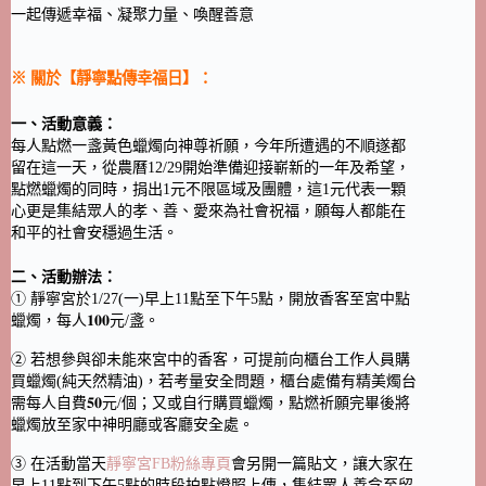
一起傳遞幸福、凝聚力量、喚醒善意
※ 關於【靜寧點傳幸福日】：
一、活動意義：
每人點燃一盞黃色蠟燭向神尊祈願，今年所遭遇的不順遂都
留在這一天，從農曆12/29開始準備迎接嶄新的一年及希望，
點燃蠟燭的同時，捐出1元不限區域及團體，這1元代表一顆
心更是集結眾人的孝、善、愛來為社會祝福，願每人都能在
和平的社會安穩過生活。
二、活動辦法：
① 靜寧宮於1/27(一)早上11點至下午5點，開放香客至宮中點
蠟燭，每人𝟏𝟎𝟎元/盞。
② 若想參與卻未能來宮中的香客，可提前向櫃台工作人員購
買蠟燭(純天然精油)，若考量安全問題，櫃台處備有精美燭台
需每人自費𝟓𝟎元/個；又或自行購買蠟燭，點燃祈願完畢後將
蠟燭放至家中神明廳或客廳安全處。
③ 在活動當天
靜寧宮FB粉絲專頁
會另開一篇貼文，讓大家在
早上11點到下午5點的時段拍點燈照上傳，集結眾人善念至留