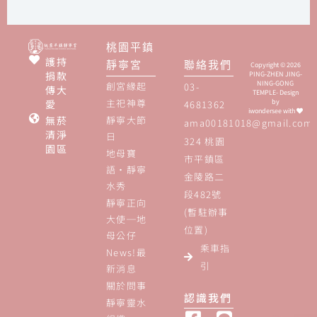
桃園平鎮
護持
靜寧宮
聯絡我們
Copyright © 2026
捐款
PING-ZHEN JING-
NING-GONG
創宮緣起
03-
傳大
TEMPLE- Design
主祀神尊
愛
by
4681362
iwondersee
with
無菸
靜寧大節
ama00181018@gmail.com
清淨
日
324 桃園
園區
地母寶
市平鎮區
語‧靜寧
金陵路二
水秀
段482號
靜寧正向
(暫駐辦事
大使─地
位置)
母公仔
乘車指
News!最
引
新消息
關於問事
認識我們
靜寧靈水