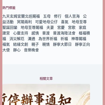
熱門標籤
九天玄姆宜蘭北巡賜福
五母
修行
個人苦海
公
益活動
冥陽兩利
可愛地母公仔
喜氣
地母至尊
聖誕回鑾
地母至尊賜福
夫妻
宮慶
宮歌
家庭
建宮
心靈支持
感情
普渡
普渡海陸法會
植福積
福
消災解厄
溝通
為世界祈福
祈福
神尊賜福
福氣
結緣文創
親子
親情
靜寧大節日
靜寧正向
大使
靜心
音樂晚會
相關文章