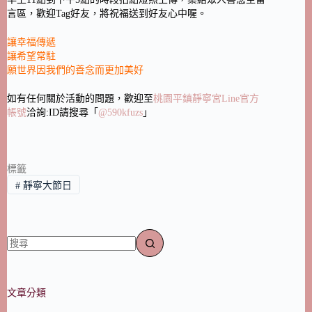
言區，歡迎Tag好友，將祝福送到好友心中喔。
讓幸福傳遞
讓希望常駐
願世界因我們的善念而更加美好
如有任何關於活動的問題，歡迎至
桃園平鎮靜寧宮Line官方
帳號
洽詢:ID請搜尋「
@590kfuzs
」
標籤
#
靜寧大節日
文章分類