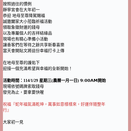
按照過往的慣例
靜寧宮會在大年初一
恭迎 地母至尊降駕賜福
誠邀闔家大小蒞臨祈福活動
領取象徵財運的錢母
以及專屬個人的吉祥結緣品
現場也有精心準備小活動
讓香客們在等待之餘共享新春喜樂
當天會開貼文將這份幸福打卡上傳
在地母至尊的護佑下
迎接一個充滿希望與幸福的全新開始！
活動時間：114/1/29 星期三(農曆一月一日) 𝟵:𝟬𝟬𝗔𝗠開始
現場依號碼牌索取錢母
發完為止，要拿要快喔
祝福『蛇年福氣滿乾坤，萬事如意樣樣來，好運伴隨整年
行』
大家初一見