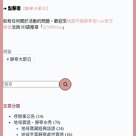
➜ 點擊看
【靜寧大節日】
如有任何關於活動的問題，歡迎至
桃園平鎮靜寧宮Line官方
帳號
洽詢:ID請搜尋「
@590kfuzs
」
標籤
#
靜寧大節日
文章分類
停辦事公告
(14)
地母寶語‧靜寧水秀
(70)
地母寶藏經典話語
(24)
地母至尊靜寧處世寶語
(16)