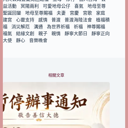
益活動
冥陽兩利
可愛地母公仔
喜氣
地母至尊
聖誕回鑾
地母至尊賜福
夫妻
宮慶
宮歌
家庭
建宮
心靈支持
感情
普渡
普渡海陸法會
植福積
福
消災解厄
溝通
為世界祈福
祈福
神尊賜福
福氣
結緣文創
親子
親情
靜寧大節日
靜寧正向
大使
靜心
音樂晚會
相關文章