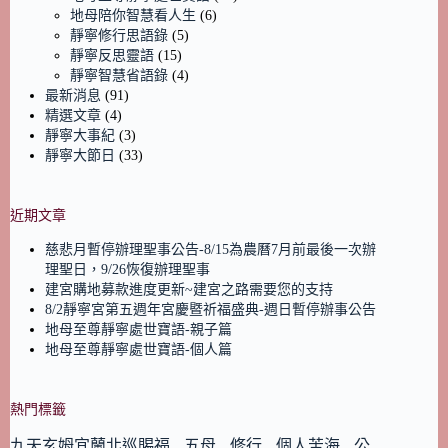
地母陪你智慧看人生
(6)
靜寧修行思語錄
(5)
靜寧反思靈語
(15)
靜寧智慧省語錄
(4)
最新消息
(91)
精選文章
(4)
靜寧大事紀
(3)
靜寧大節日
(33)
近期文章
慈悲月暫停辦理聖事公告-8/15為農曆7月前最後一次辦
理聖日，9/26恢復辦理聖事
建宮購地募款進度更新~建宮之路需要您的支持
8/2靜寧宮第五週年宮慶暨祈福盛典-週日暫停辦事公告
地母至尊靜寧處世寶語-親子篇
地母至尊靜寧處世寶語-個人篇
熱門標籤
九天玄姆宜蘭北巡賜福
五母
修行
個人苦海
公