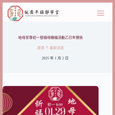
地母至尊初一發錢母賜福活動乙巳年預告
/
首頁
最新消息
2025 年 1 月 2 日