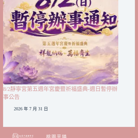
8/2靜寧宮第五週年宮慶暨祈福盛典-週日暫停辦
事公告
2026 年 7 月 31 日
桃園平鎮