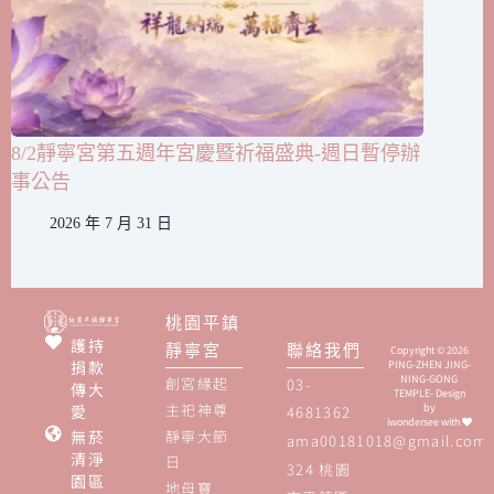
8/2靜寧宮第五週年宮慶暨祈福盛典-週日暫停辦
事公告
2026 年 7 月 31 日
桃園平鎮
護持
靜寧宮
聯絡我們
Copyright © 2026
捐款
PING-ZHEN JING-
NING-GONG
創宮緣起
03-
傳大
TEMPLE- Design
主祀神尊
愛
by
4681362
iwondersee
with
無菸
靜寧大節
ama00181018@gmail.com
清淨
日
324 桃園
園區
地母寶