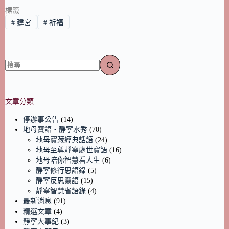
標籤
#
建宮
#
祈福
文章分類
停辦事公告
(14)
地母寶語‧靜寧水秀
(70)
地母寶藏經典話語
(24)
地母至尊靜寧處世寶語
(16)
地母陪你智慧看人生
(6)
靜寧修行思語錄
(5)
靜寧反思靈語
(15)
靜寧智慧省語錄
(4)
最新消息
(91)
精選文章
(4)
靜寧大事紀
(3)