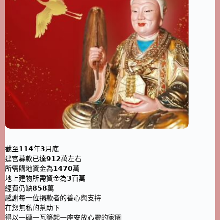
截至𝟭𝟭𝟰年𝟯月底
建宮募款已達𝟵𝟭𝟮萬左右
所需購地資金為𝟭𝟰𝟳𝟬萬
地上建物所需資金為𝟯百萬
經費仍缺𝟴𝟱𝟴萬
感謝每一位捐款者的善心與支持
在您無私的幫助下
得以一磚一瓦築起一座安放心靈的家園