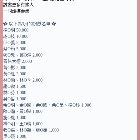
誠邀更多有緣人
一同護持善業
✿ 以下為3月的捐獻名單 ✿
楊O明 50,000
謝O枝 10,000
邱O義 5,000
蔡O筠 5,000
鄭O敦、鄭O澧 2,000
善信大德 2,000
曾O彬 2,000
黃O紅 2,000
林O涵、林O季 2,000
趙O霞 1,500
林O芬 1,000
吳O哲 1,000
余O明、余O國、余O國、余O呈、楊O珍 1,000
陳O瀚、黃O琳 1,000
施O鳳 1,000
楊O明、王O晴 1,000
張O嘉、林O穎、張O碩 1,000
吳O娥 1,000