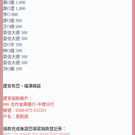
黃O臻 1,000
鄭O澧 1,000
李O 888
廖O煌 800
王O棋 600
善信大德 500
善信大德 500
古O宇 500
林O雄 500
善信大德 100
善信大德 100
洪O緯 100
建宮有您，福澤綿延
建宮捐款帳戶：
006 合作金庫銀行-中壢分行
帳號：0160-872-552321
戶名：張凱斌
捐款完成後請您填寫捐款登記表：
https://jn-temple.org/about/#our-donate