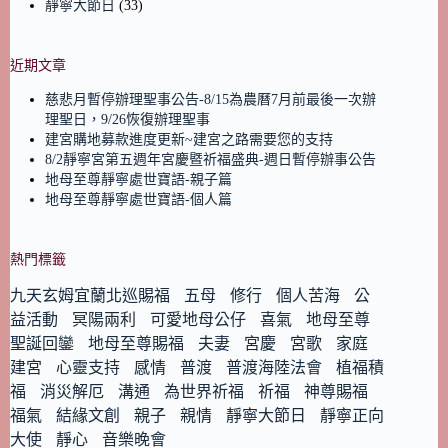
靜寧大節日
(33)
近期文章
慈悲月暫停辦理聖事公告-8/15為農曆7月前最後一次辦
理聖日，9/26恢復辦理聖事
建宮購地募款進度更新~建宮之路需要您的支持
8/2靜寧宮第五週年宮慶暨祈福盛典-週日暫停辦事公告
地母至尊靜寧處世寶語-親子篇
地母至尊靜寧處世寶語-個人篇
熱門標籤
九天玄姆宜蘭北巡賜福
五母
修行
個人苦海
公
益活動
冥陽兩利
可愛地母公仔
喜氣
地母至尊
聖誕回鑾
地母至尊賜福
夫妻
宮慶
宮歌
家庭
建宮
心靈支持
感情
普渡
普渡海陸法會
植福積
福
消災解厄
溝通
為世界祈福
祈福
神尊賜福
福氣
結緣文創
親子
親情
靜寧大節日
靜寧正向
大使
靜心
音樂晚會