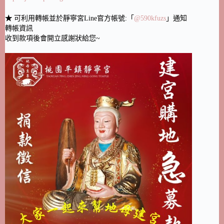
★
可利用轉帳並於靜寧宮Line官方帳號:「
@590kfuzs
」通知
轉帳資訊
收到款項後會開立感謝狀給您~