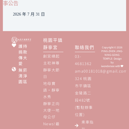
事公告
2026 年 7 月 31 日
桃園平鎮
護持
靜寧宮
聯絡我們
Copyright © 2026
捐款
PING-ZHEN JING-
NING-GONG
創宮緣起
03-
傳大
TEMPLE- Design
主祀神尊
愛
by
4681362
iwondersee
with
無菸
靜寧大節
ama00181018@gmail.com
清淨
日
324 桃園
園區
地母寶
市平鎮區
語‧靜寧
金陵路二
水秀
段482號
靜寧正向
(暫駐辦事
大使─地
位置)
母公仔
乘車指
News!最