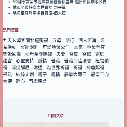
8/2靜寧宮第五週年宮慶暨祈福盛典-週日暫停辦事公告
地母至尊靜寧處世寶語-親子篇
地母至尊靜寧處世寶語-個人篇
熱門標籤
九天玄姆宜蘭北巡賜福
五母
修行
個人苦海
公
益活動
冥陽兩利
可愛地母公仔
喜氣
地母至尊
聖誕回鑾
地母至尊賜福
夫妻
宮慶
宮歌
家庭
建宮
心靈支持
感情
普渡
普渡海陸法會
植福積
福
消災解厄
溝通
為世界祈福
祈福
神尊賜福
福氣
結緣文創
親子
親情
靜寧大節日
靜寧正向
大使
靜心
音樂晚會
相關文章