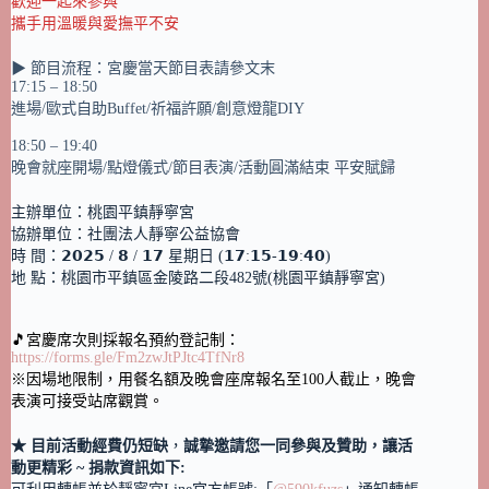
歡迎一起來參與
攜手用溫暖與愛撫平不安
▶ 節目流程：宮慶當天節目表請參文末
17:15 – 18:50
進場/歐式自助Buffet/祈福許願/創意燈龍DIY
18:50 – 19:40
晚會就座開場/點燈儀式/節目表演/活動圓滿結束 平安賦歸
主辦單位：桃園平鎮靜寧宮
協辦單位：社團法人靜寧公益協會
時 間：𝟮𝟬𝟮𝟱 / 𝟴 / 𝟭𝟳 星期日 (𝟭𝟳:𝟭𝟱-𝟭𝟵:𝟰𝟬)
地 點：桃園市平鎮區金陵路二段482號(桃園平鎮靜寧宮)
🎵宮慶席次則採報名預約登記制：
https://forms.gle/Fm2zwJtPJtc4TfNr8
※因場地限制，用餐名額及晚會座席報名至100人截止，晚會
表演可接受站席觀賞。
★ 目前活動經費仍短缺
，
誠摯邀請您一同參與及贊助，讓活
動更精彩 ~ 捐款資訊如下: