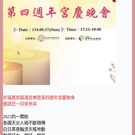
祈福萬家圓滿音樂暨第四週年宮慶晚會
邀請您一同來參與
2025的一開始
各國天災人禍不斷頻傳
白日黑夜輪流天搖地動