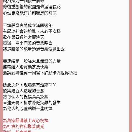
颱風接力一個接一個來
修復重創後的家園是條漫漫長路
心理更沒能有片刻喘息的時間
平鎮靜寧宮將成立滿四週年
有感於社會的紛亂、人心不安穩
欲在第四週年宮慶這天
舉辦一場小而美的音樂晚會
將這股愛的能量透過音樂傳遞出去
善連結是一股強大且無聲的力量
能帶給人踏實穩定及快樂
邀請到場佳賓一同寫下許願卡為世界祈福
除此之外，現場還有燈籠DIY
欲集結百人點燈的善念
將每個人的祝福高高掛起
直達天聽、祈求降低災難的發生
為他人的心靈點燃一盞明燈
為萬家圓滿獻上衷心祝福
為社會的祥和聚善成光