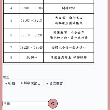
標籤
#
祈福
#
靜寧大節日
#
音樂晚會