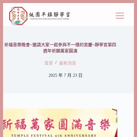
祈福音樂晚會~邀請大家一起參與不一樣的宮慶~靜寧宮第四
週年祈願萬家圓滿
/
首頁
最新消息
2025 年 7 月 23 日