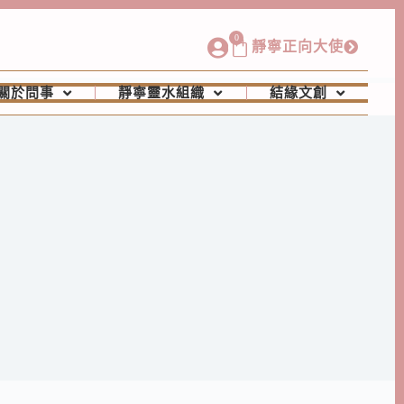
0
靜寧正向大使
關於問事
靜寧靈水組織
結緣文創