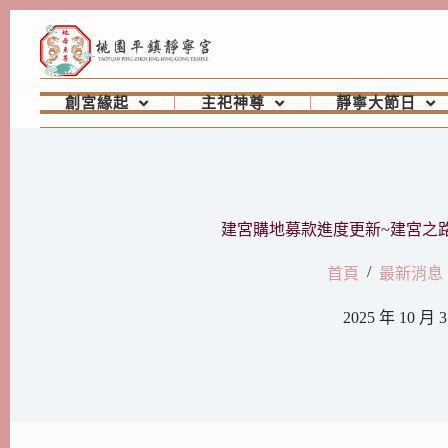
創宮緣起
主祀神尊
靜寧大節日
建宮購地募款進度更新~建宮之
/
首頁
最新消息
2025 年 10 月 