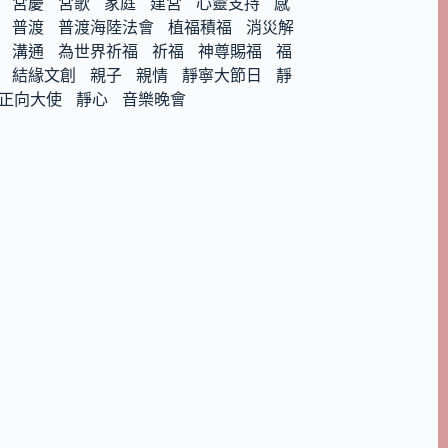
宮慶
宮歌
家庭
建宮
心靈支持
感
普渡
普渡海陸法會
植福積福
消災解
溝通
為世界祈福
祈福
神尊賜福
福
結緣文創
親子
親情
靜寧大節日
靜
正向大使
靜心
音樂晚會