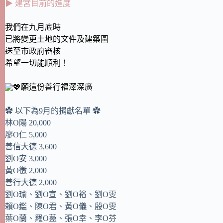
▶ 建宮目前的進度
我們在九月底時
已將變更土地的文件及建築圖
送至市政府審核
希望一切能順利！
願這份善行福澤深廣
✿ 以下為9月的捐獻名單 ✿
林O陽 20,000
廖O仁 5,000
善信大德 3,600
劉O安 3,000
黃O徵 2,000
善行大德 2,000
劉O瑜、劉O宣、劉O裕、劉O雯
賴O鑑、陳O君、黃O儀、殷O雯
葉O蘭、羅O萾、張O幸、李O芬