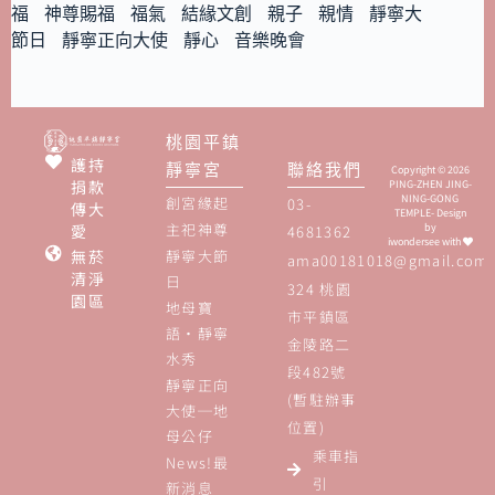
福
神尊賜福
福氣
結緣文創
親子
親情
靜寧大
節日
靜寧正向大使
靜心
音樂晚會
桃園平鎮
護持
靜寧宮
聯絡我們
Copyright © 2026
捐款
PING-ZHEN JING-
NING-GONG
創宮緣起
03-
傳大
TEMPLE- Design
主祀神尊
愛
by
4681362
iwondersee
with
無菸
靜寧大節
ama00181018@gmail.com
清淨
日
324 桃園
園區
地母寶
市平鎮區
語‧靜寧
金陵路二
水秀
段482號
靜寧正向
(暫駐辦事
大使─地
位置)
母公仔
乘車指
News!最
引
新消息