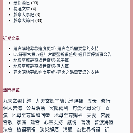
最新消息
(90)
精選文章
(4)
靜寧大事紀
(3)
靜寧大節日
(33)
近期文章
建宮購地募款進度更新~建宮之路需要您的支持
8/2靜寧宮第五週年宮慶暨祈福盛典-週日暫停辦事公告
地母至尊靜寧處世寶語-親子篇
地母至尊靜寧處世寶語-個人篇
建宮購地募款進度更新~建宮之路需要您的支持
熱門標籤
九天玄姆北巡
九天玄姆宜蘭北巡賜福
五母
修行
個人苦海
公益活動
冥陽兩利
可愛地母公仔
喜
氣
地母至尊聖誕回鑾
地母至尊賜福
夫妻
宮慶
宮歌
家庭
建宮
心靈支持
感情
普渡
普渡海陸
法會
植福積福
消災解厄
溝通
為世界祈福
祈