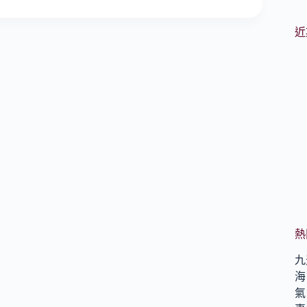
近
熱
九
海
氣