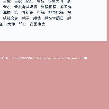
宮慶
宮歌
家庭
建宮
心靈支持
感
普渡
普渡海陸法會
植福積福
消災解
溝通
為世界祈福
祈福
神尊賜福
福
結緣文創
親子
親情
靜寧大節日
靜
正向大使
靜心
音樂晚會
G-ZHEN JING-NING-GONG TEMPLE- Design by
iwondersee
with