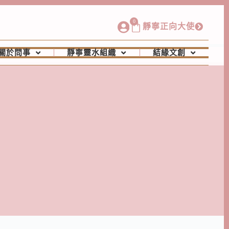
0
靜寧正向大使
關於問事
靜寧靈水組織
結緣文創