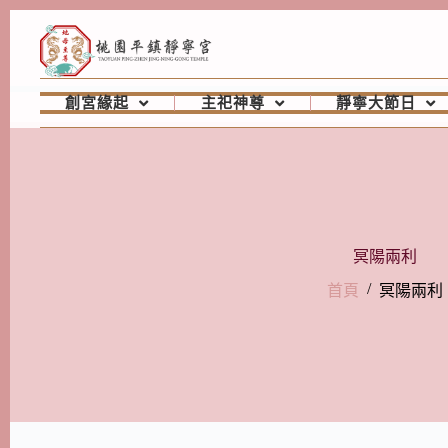
創宮緣起
主祀神尊
靜寧大節日
冥陽兩利
/
首頁
冥陽兩利