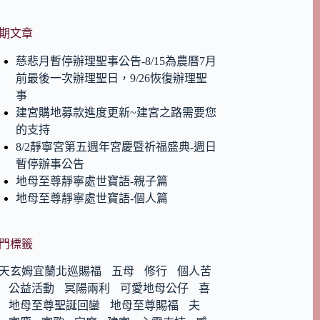
期文章
慈悲月暫停辦理聖事公告-8/15為農曆7月
前最後一次辦理聖日，9/26恢復辦理聖
事
建宮購地募款進度更新~建宮之路需要您
的支持
8/2靜寧宮第五週年宮慶暨祈福盛典-週日
暫停辦事公告
地母至尊靜寧處世寶語-親子篇
地母至尊靜寧處世寶語-個人篇
門標籤
天玄姆宜蘭北巡賜福
五母
修行
個人苦
公益活動
冥陽兩利
可愛地母公仔
喜
地母至尊聖誕回鑾
地母至尊賜福
夫