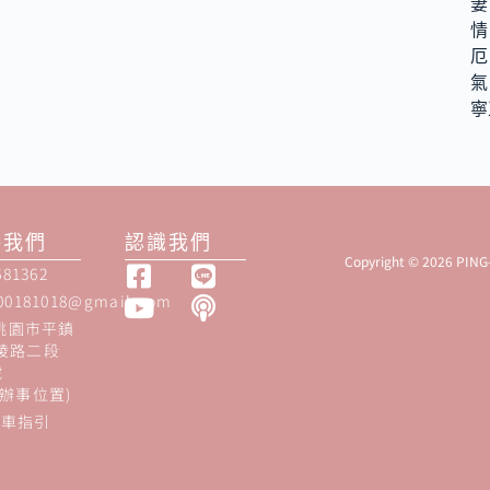
妻
情
厄
氣
寧
絡我們
認識我們
Copyright © 2026 PIN
681362
00181018@gmail.com
 桃園市平鎮
陵路二段
號
駐辦事位置)
乘車指引