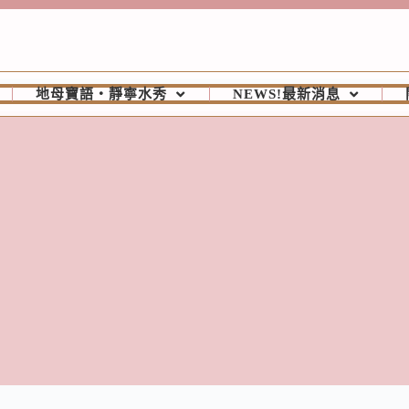
地母寶語‧靜寧水秀
NEWS!最新消息