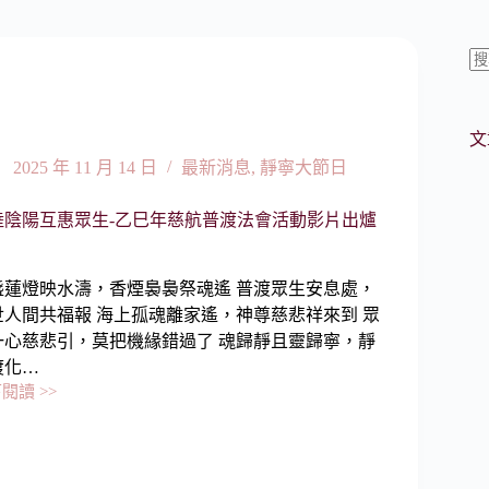
文
2025 年 11 月 14 日
最新消息
,
靜寧大節日
陸陰陽互惠眾生-乙巳年慈航普渡法會活動影片出爐
盞蓮燈映水濤，香煙裊裊祭魂遙 普渡眾生安息處，
世人間共福報 海上孤魂離家遙，神尊慈悲祥來到 眾
一心慈悲引，莫把機緣錯過了 魂歸靜且靈歸寧，靜
渡化…
閱讀 >>