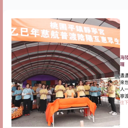
海
囉
盞
來
人
寧
往下