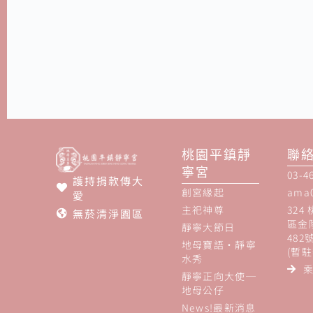
桃園平鎮靜
聯
寧宮
03-4
護持捐款傳大
創宮緣起
ama
愛
主祀神尊
324
無菸清淨園區
區金
靜寧大節日
482
地母寶語‧靜寧
(暫
水秀
靜寧正向大使─
地母公仔
News!最新消息