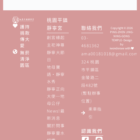
桃園平鎮
護持
靜寧宮
聯絡我們
Copyright © 2026
捐款
PING-ZHEN JING-
NING-GONG
創宮緣起
03-
傳大
TEMPLE- Design
主祀神尊
愛
by
4681362
iwondersee
with
無菸
靜寧大節
ama00181018@gmail.com
清淨
日
324 桃園
園區
地母寶
市平鎮區
語‧靜寧
金陵路二
水秀
段482號
靜寧正向
(暫駐辦事
大使─地
位置)
母公仔
乘車指
News!最
引
新消息
關於問事
認識我們
靜寧靈水