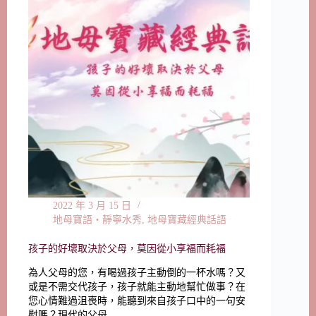
2022 年 3 月 15 日
地母寶語‧靜寧水秀
,
地母寶藏經典話語
孩子的好壞取決於父母，莫因從小享福而耗福
為人父母的您，有喝過孩子主動倒的一杯水嗎？又
或是不需交代孩子，孩子就能主動地幫忙做事？在
您心情難過沮喪時，能聽到來自孩子口中的一句安
慰嗎？現代的父母…