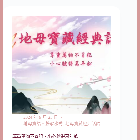
2024 年 9 月 23 日
地母寶語‧靜寧水秀
,
地母寶藏經典話語
尊重萬物不冒犯，小心駛得萬年船