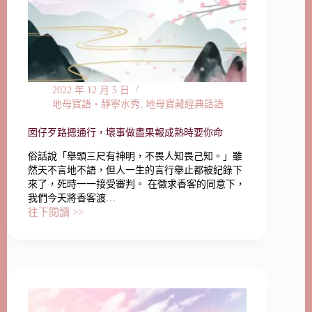
2022 年 12 月 5 日
地母寶語‧靜寧水秀
,
地母寶藏經典話語
囡仔歹路摁通行，壞事做盡果報成熟時要你命
俗話說「舉頭三尺有神明，不畏人知畏己知。」雖
然天不言地不語，但人一生的言行舉止都被紀錄下
來了，死時一一接受審判。 在徵求香客的同意下，
我們今天將香客渡…
往下閱讀 >>