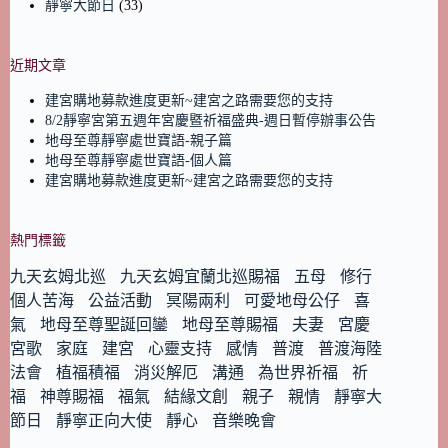
靜寧大節日
(33)
近期文章
建宮購地募款進度更新~建宮之路需要您的支持
8/2靜寧宮第五週年宮慶暨祈福盛典-週日暫停辦事公告
地母至尊靜寧處世寶語-親子篇
地母至尊靜寧處世寶語-個人篇
建宮購地募款進度更新~建宮之路需要您的支持
熱門標籤
九天玄姆北巡
九天玄姆宜蘭北巡賜福
五母
修行
個人苦海
公益活動
冥陽兩利
可愛地母公仔
喜
氣
地母至尊聖誕回鑾
地母至尊賜福
夫妻
宮慶
宮歌
家庭
建宮
心靈支持
感情
普渡
普渡海陸
法會
植福積福
消災解厄
溝通
為世界祈福
祈
福
神尊賜福
福氣
結緣文創
親子
親情
靜寧大
節日
靜寧正向大使
靜心
音樂晚會