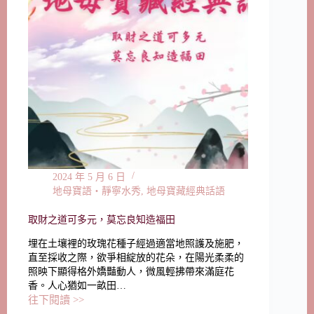
2024 年 5 月 6 日
地母寶語‧靜寧水秀
,
地母寶藏經典話語
取財之道可多元，莫忘良知造福田
埋在土壤裡的玫瑰花種子經過適當地照護及施肥，
直至採收之際，欲爭相綻放的花朵，在陽光柔柔的
照映下顯得格外嬌豔動人，微風輕拂帶來滿庭花
香。人心猶如一畝田…
往下閱讀 >>