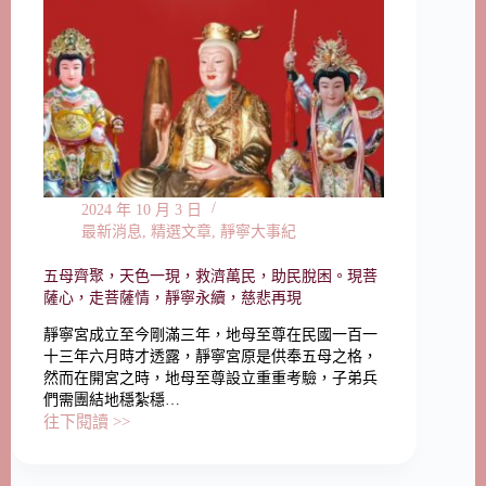
2024 年 10 月 3 日
最新消息
,
精選文章
,
靜寧大事紀
五母齊聚，天色一現，救濟萬民，助民脫困。現菩
薩心，走菩薩情，靜寧永續，慈悲再現
靜寧宮成立至今剛滿三年，地母至尊在民國一百一
十三年六月時才透露，靜寧宮原是供奉五母之格，
然而在開宮之時，地母至尊設立重重考驗，子弟兵
們需團結地穩紮穩…
往下閱讀 >>