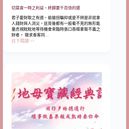
切莫貪一時之利益，終歸要千百倍的還
君子愛財取之有道，偷搶拐騙抑或是不辨是非就拿
人錢財與人消災，這背後都有一股看不見的無形能
量虎視眈眈地等待機會來臨時張口吞噬拿取不義之
財者。 徵求香客同…
往下閱讀 >>